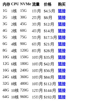
CPU
NVMe
内存
流量
价格
购买
1G
15G
1核
1T/月
$4.5/月
链接
2G
30G
1核
2T/月
$8/月
链接
3G
45G
2核
3T/月
$12/月
链接
4G
60G
2核
4T/月
$14/月
链接
5G
75G
3核
5T/月
$17.5/月
链接
6G
90G
4核
6T/月
$21/月
链接
8G
120G
4核
8T/月
$28/月
链接
10G
150G
6核
10T/月
$35/月
链接
12G
180G
6核
10T/月
$42/月
链接
16G
240G
6核
10T/月
$56/月
链接
24G
360G
6核
10T/月
$84/月
链接
32G
480G
8核
10T/月
$112/月
链接
48G
720G
10核
12T/月
$144/月
链接
64G
960G
10核
15T/月
$192/月
链接