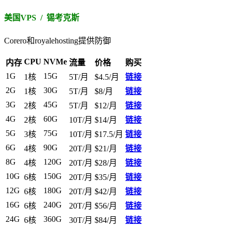
美国VPS / 锡考克斯
Corero和royalehosting提供防御
CPU
NVMe
内存
流量
价格
购买
1G
15G
1核
5T/月
$4.5/月
链接
2G
30G
1核
5T/月
$8/月
链接
3G
45G
2核
5T/月
$12/月
链接
4G
60G
2核
10T/月
$14/月
链接
5G
75G
3核
10T/月
$17.5/月
链接
6G
90G
4核
20T/月
$21/月
链接
8G
120G
4核
20T/月
$28/月
链接
10G
150G
6核
20T/月
$35/月
链接
12G
180G
6核
20T/月
$42/月
链接
16G
240G
6核
20T/月
$56/月
链接
24G
360G
6核
30T/月
$84/月
链接