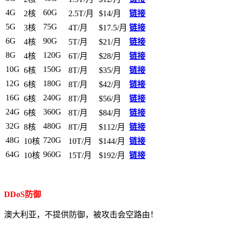
4G
60G
2核
2.5T/月
$14/月
链接
5G
75G
3核
4T/月
$17.5/月
链接
6G
90G
4核
5T/月
$21/月
链接
8G
120G
4核
6T/月
$28/月
链接
10G
150G
6核
8T/月
$35/月
链接
12G
180G
6核
8T/月
$42/月
链接
16G
240G
6核
8T/月
$56/月
链接
24G
360G
6核
8T/月
$84/月
链接
32G
480G
8核
8T/月
$112/月
链接
48G
720G
10核
10T/月
$144/月
链接
64G
960G
10核
15T/月
$192/月
链接
DDoS防御
澳大利亚，不提供防御，被攻击会空路由！