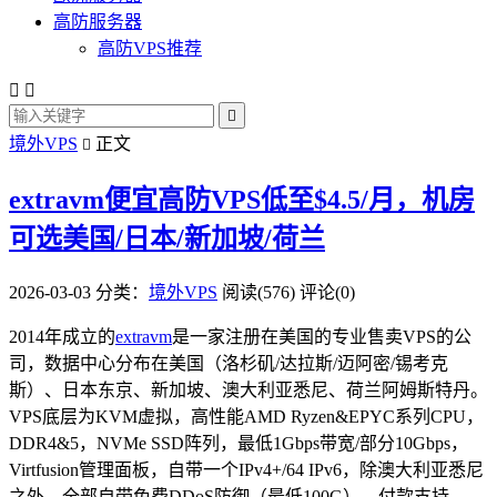
高防服务器
高防VPS推荐



境外VPS
正文

extravm便宜高防VPS低至$4.5/月，机房
可选美国/日本/新加坡/荷兰
2026-03-03
分类：
境外VPS
阅读(576)
评论(0)
2014年成立的
extravm
是一家注册在美国的专业售卖VPS的公
司，数据中心分布在美国（洛杉矶/达拉斯/迈阿密/锡考克
斯）、日本东京、新加坡、澳大利亚悉尼、荷兰阿姆斯特丹。
VPS底层为KVM虚拟，高性能AMD Ryzen&EPYC系列CPU，
DDR4&5，NVMe SSD阵列，最低1Gbps带宽/部分10Gbps，
Virtfusion管理面板，自带一个IPv4+/64 IPv6，除澳大利亚悉尼
之外，全部自带免费DDoS防御（最低100G）。付款支持