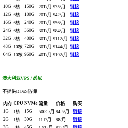
10G
150G
6核
20T/月
$35/月
链接
12G
180G
6核
20T/月
$42/月
链接
16G
240G
6核
20T/月
$56/月
链接
24G
360G
6核
30T/月
$84/月
链接
32G
480G
8核
30T/月
$112/月
链接
48G
720G
10核
30T/月
$144/月
链接
64G
960G
10核
40T/月
$192/月
链接
澳大利亚VPS / 悉尼
不提供DDoS防御
CPU
NVMe
内存
流量
价格
购买
1G
15G
1核
500G/月
$4.5/月
链接
2G
30G
1核
11T/月
$8/月
链接
3G
45G
2核
1.5T/月
$12/月
链接