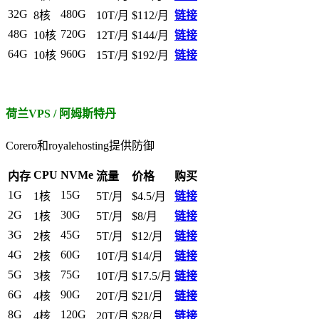
32G
480G
8核
10T/月
$112/月
链接
48G
720G
10核
12T/月
$144/月
链接
64G
960G
10核
15T/月
$192/月
链接
荷兰VPS / 阿姆斯特丹
Corero和royalehosting提供防御
CPU
NVMe
内存
流量
价格
购买
1G
15G
1核
5T/月
$4.5/月
链接
2G
30G
1核
5T/月
$8/月
链接
3G
45G
2核
5T/月
$12/月
链接
4G
60G
2核
10T/月
$14/月
链接
5G
75G
3核
10T/月
$17.5/月
链接
6G
90G
4核
20T/月
$21/月
链接
8G
120G
4核
20T/月
$28/月
链接