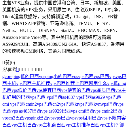
主营VPS业务，提供中国香港和台湾、日本、新加坡、美国、
英国机房的VPS业务，采用原生IP、住宅双ISP IP，IP纯净，
Tiktok运营数据好，支持解锁游戏，Chatgpt、 INS、 FB营
销、WHATSAPP营销、亚马逊电商、TEMU、 ETSY、
Netflix、HULU、 DISNEY、StartZ,、HBO MAX、ESPN、
Amazon Prime Video等。其中美国机房的网络可选高端
AS9929/CUII、高端AS4809/CN2 GIA、快速AS4837，香港用
的快速移动CMI网络，其余为国际线路。

赞(0)
分享到









gcore
ping低的巴西vps
ping小的巴西vps
vps巴西
vps巴西vps
vps巴
西主机
vps巴西主机推荐
vps巴西推荐
上巴西网用什么vps
低ping
巴西vps
低价巴西vps
便宜巴西vps
便宜的巴西vps
品质巴西vps主
机
好用的巴西vps
巴西 vps
巴西as4837 vps
巴西as9929 vps
巴西
cmi vps
巴西cmin2vps
巴西cn2vps
巴西ktvps
巴西kvmvps
巴西vps
巴西vps as4837
巴西vps as9929
巴西vps cmi
巴西vps cmin2
巴西
vpscn2
巴西vpsping
巴西vpsvps
巴西vpsvps租用
巴西vps不限内容
巴西vps主机
巴西vps主机商
巴西vps主机推荐
巴西vps主机评测