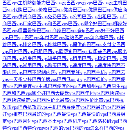
巴西vps主机防御能力
巴西vps云
巴西vps云vps
巴西vps云主机
巴
西vps代购
巴西vps价格
巴西vps优势
巴西vps优惠
巴西vps供应商
巴西vps供货商
巴西vps免费
巴西vps公司
巴西vps出租
巴西vps厂
商
巴西vps厂家
巴西vps和巴西vps
巴西vps哪个好
巴西vps哪家好
巴西vps哪里最快
巴西vps商家
巴西vps多ip
巴西vps好不好
巴西
vps巴西vps
巴西vps年付
巴西vps建站
巴西vps怎么样
巴西vps托
管
巴西vps排名
巴西vps推荐
巴西vps提供商
巴西vps支付宝
巴西
vps日付
巴西vps日租
巴西vps最便宜
巴西vps有哪些
巴西vps服务
商
巴西vps机房
巴西vps知乎
巴西vps租用
巴西vps稳定
巴西vps网
站
巴西vps试用
巴西vps购买
巴西vps速度
巴西vps速度快
巴西不
限内容vps
巴西不限制内容vps
巴西专线vps
巴西主机vps
巴西云
vps一天多少钱
巴西仿牌vps
巴西低ping vps
巴西低价vps
巴西便
宜vps
巴西便宜vps主机
巴西便宜的vps
巴西加州vps
巴西原生vps
巴西和巴西vps哪个好
巴西大硬盘vps
巴西年付vps
巴西快速vps
巴西快速稳定vps
巴西性价比最高vps
巴西性价比高vps
巴西抗
攻击vps
巴西抗攻击vps主机
巴西最便宜vps
巴西最好vps
巴西最
好vps推荐
巴西最好的vps
巴西最快vps
巴西最快的vps
巴西最稳
定vps
巴西月付vps
巴西本土vps
巴西机房vps
巴西洛杉矶vps
巴西
特价vps
巴西特价vpsvps
巴西的vps
巴西的vps怎么样
巴西的vps