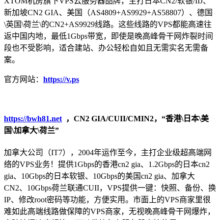
XTOM机房旗下VPS云服务器品牌，主打日本CN2/软银/IIJ、
新加坡CN2 GIA、美国（AS4809+AS9929+AS58807）、德国
\英国\荷兰\的CN2+AS9929线路。这些线路的VPS都能高速往
返中国内地，最低1Gbps带宽，即使是晚高峰骨干网炸裂时间
段也不受影响，适合建站、办公轻松自如且无需实名无需备
案。
官方网站：
https://v.ps
https://bwh81.net
，CN2 GIA/CUII/CMIN2，“香港\日本\美
国\加拿大\荷兰”
加拿大公司（IT7），2004年运作至今，主打企业级超高端网
络的VPS业务！提供1Gbps的香港cn2 gia、1.2Gbps的日本cn2
gia、10Gbps的日本软银、10Gbps的美国cn2 gia、加拿大
CN2、10Gbps荷兰联通CUII，VPS提供一键：快照、备份、换
IP、修改root密码等功能，方便实用。市面上的VPS商家里很
难如此高端线路做保障的VPS商家，无视晚高峰骨干网爆炸，