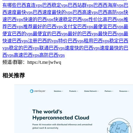
有哪些
巴西直连vps
巴西稳定vps
巴西站群vps
巴西西海岸vps
巴
西速度最快vps
巴西速度最快的vps
巴西高速vps
巴西高防vps
快
速巴西vps
快速的巴西vps
快速稳定巴西vps
性价比高巴西vps
推
荐巴西vps
推荐最好的巴西vps
支付宝巴西vps
最便宜巴西vps
最
便宜巴西的vps
最便宜的巴西vps
最好的巴西vps
最快巴西vps
最
快速巴西vps
注册巴西的vps
特价巴西vps
租用巴西vps
稳定巴西
vps
稳定的巴西vps
联通巴西vps
速度快的巴西vps
速度最快的巴
西vps
高速巴西vps
高防巴西vps
频道/群聊：https://t.me/jwfwq
相关推荐