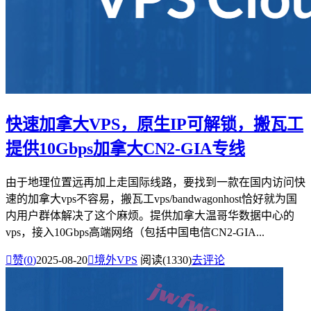
快速加拿大VPS，原生IP可解锁，搬瓦工
提供10Gbps加拿大CN2-GIA专线
由于地理位置远再加上走国际线路，要找到一款在国内访问快
速的加拿大vps不容易，搬瓦工vps/bandwagonhost恰好就为国
内用户群体解决了这个麻烦。提供加拿大温哥华数据中心的
vps，接入10Gbps高端网络（包括中国电信CN2-GIA...

赞(
0
)
2025-08-20

境外VPS
阅读(1330)
去评论