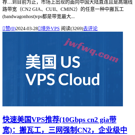
荐…到目前为止，市场上出现的面向中国大陆直连且是高端线
路带宽（CN2 GIA、CUII、CMIN2）的任意一种中搬瓦工
(bandwagonhost)vps都是带宽最大...

赞(
0
)
2024-03-28

境外VPS
阅读(3269)
去评论
快速美国VPS推荐(10Gbps cn2 gia带
宽)：搬瓦工，三网强制CN2，企业级中