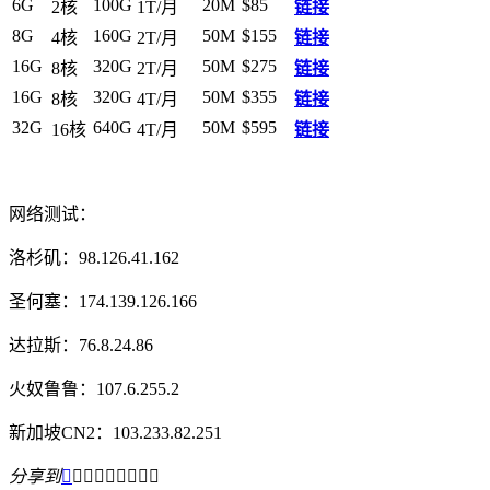
6G
100G
20M
$85
2核
1T/月
链接
8G
160G
50M
$155
4核
2T/月
链接
16G
320G
50M
$275
8核
2T/月
链接
16G
320G
50M
$355
8核
4T/月
链接
32G
640G
50M
$595
16核
4T/月
链接
网络测试：
洛杉矶：98.126.41.162
圣何塞：174.139.126.166
达拉斯：76.8.24.86
火奴鲁鲁：107.6.255.2
新加坡CN2：103.233.82.251
分享到








