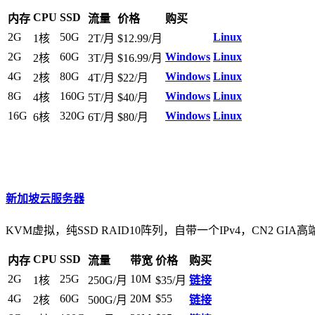
CPU
SSD
内存
流量
价格
购买
2G
50G
Linux
1核
2T/月
$12.99/月
2G
60G
Windows
Linux
2核
3T/月
$16.99/月
4G
80G
Windows
Linux
2核
4T/月
$22/月
8G
160G
Windows
Linux
4核
5T/月
$40/月
16G
320G
Windows
Linux
6核
6T/月
$80/月
新加坡云服务器
KVM虚拟，纯SSD RAID10阵列，自带一个IPv4，CN2 GIA高
CPU
SSD
内存
流量
带宽
价格
购买
2G
25G
10M
1核
250G/月
$35/月
链接
4G
60G
20M
$55
2核
500G/月
链接