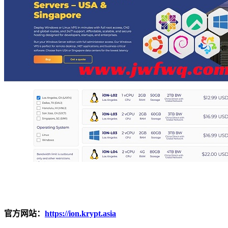
官方网站：
https://ion.krypt.asia