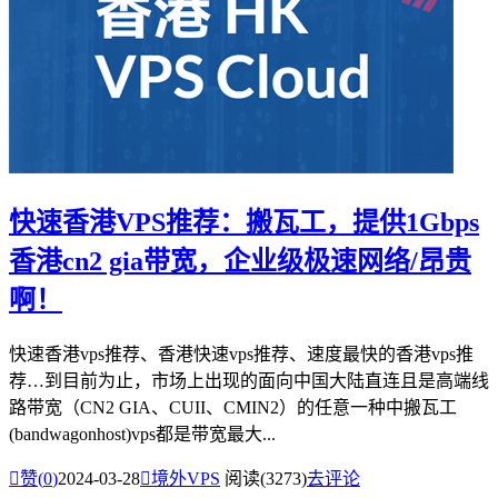
快速香港VPS推荐：搬瓦工，提供1Gbps
香港cn2 gia带宽，企业级极速网络/昂贵
啊！
快速香港vps推荐、香港快速vps推荐、速度最快的香港vps推
荐…到目前为止，市场上出现的面向中国大陆直连且是高端线
路带宽（CN2 GIA、CUII、CMIN2）的任意一种中搬瓦工
(bandwagonhost)vps都是带宽最大...

赞(
0
)
2024-03-28

境外VPS
阅读(3273)
去评论