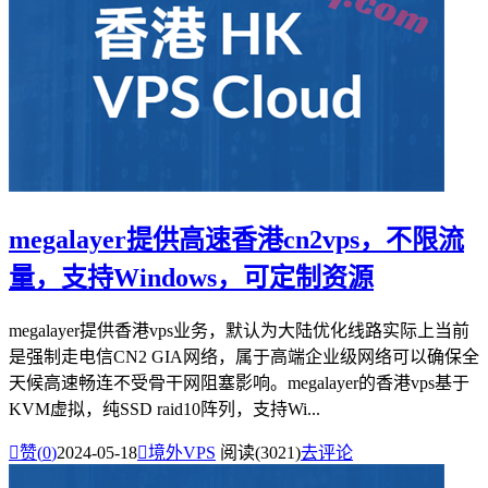
megalayer提供高速香港cn2vps，不限流
量，支持Windows，可定制资源
megalayer提供香港vps业务，默认为大陆优化线路实际上当前
是强制走电信CN2 GIA网络，属于高端企业级网络可以确保全
天候高速畅连不受骨干网阻塞影响。megalayer的香港vps基于
KVM虚拟，纯SSD raid10阵列，支持Wi...

赞(
0
)
2024-05-18

境外VPS
阅读(3021)
去评论