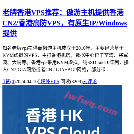
老牌香港VPS推荐：傲游主机提供香港
CN2/香港高防VPS，有原生IP/Windows
提供
知名老牌vps提供商傲游主机成立于2010年，主要经营基于
KVM虚拟的VPS，主打香港机房，数据中心位于荃湾、将军
澳、大埔等。香港vps采用KVM虚拟，纯SSD raid10阵列，接
入CN2 GIA网络或者CN2 GIA+BGP网络，部分带...

赞(
0
)
2024-04-10

境外VPS
阅读(3209)
去评论