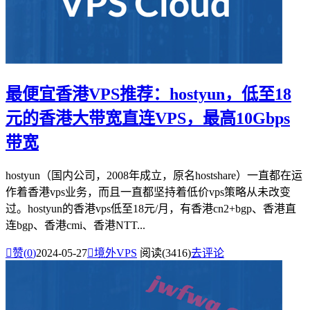
最便宜香港VPS推荐：hostyun，低至18
元的香港大带宽直连VPS，最高10Gbps
带宽
hostyun（国内公司，2008年成立，原名hostshare）一直都在运
作着香港vps业务，而且一直都坚持着低价vps策略从未改变
过。hostyun的香港vps低至18元/月，有香港cn2+bgp、香港直
连bgp、香港cmi、香港NTT...

赞(
0
)
2024-05-27

境外VPS
阅读(3416)
去评论