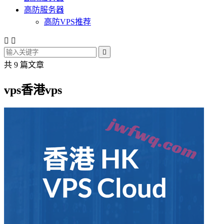
高防服务器
高防VPS推荐



共 9 篇文章
vps香港vps