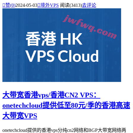

赞(
0
)
2024-05-03

境外VPS
阅读(3413)
去评论
大带宽香港vps/香港CN2 VPS：
onetechcloud提供低至80元/季的香港高速
大带宽VPS
onetechcloud提供的香港vps分纯cn2网络和BGP大带宽网络两