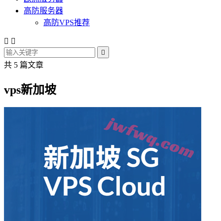
高防服务器
高防VPS推荐



共 5 篇文章
vps新加坡