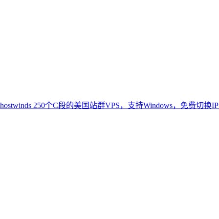
hostwinds 250个C段的美国站群VPS，支持Windows，免费切换