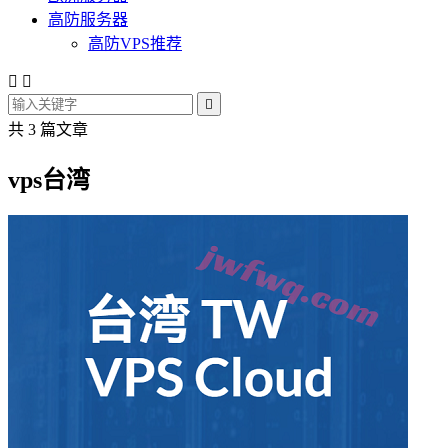
高防服务器
高防VPS推荐



共 3 篇文章
vps台湾