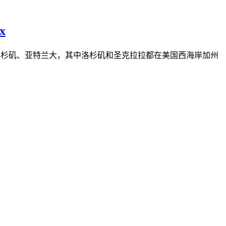
x
拉、洛杉矶、亚特兰大，其中洛杉矶和圣克拉拉都在美国西海岸加州