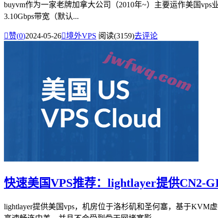
buyvm作为一家老牌加拿大公司（2010年~）主要运作美国vps业务，
3.10Gbps带宽（默认...

赞(
0
)
2024-05-26

境外VPS
阅读(3159)
去评论
快速美国VPS推荐：lightlayer提供CN2
lightlayer提供美国vps，机房位于洛杉矶和圣何塞，基于K