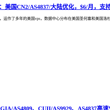
美国CN2/AS4837/大陆优化，$6/月，支持W
，运作了多年的美国vps，数据中心分布在美国圣何塞和美国洛杉矶，不限制
A/AS4809、CUII/AS9929、AS4837高