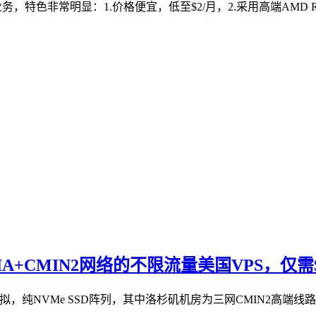
特色非常明显：1.价格便宜，低至$2/月，2.采用高端AMD Ryzen9
-GIA+CMIN2网络的不限流量美国VPS，仅需$
VM虚拟，纯NVMe SSD阵列，其中洛杉矶机房为三网CMIN2高端线