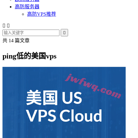
高防服务器
高防VPS推荐



共 14 篇文章
ping低的美国vps