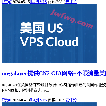

赞(
0
)
2024-05-15

境外VPS
阅读(3081)
去评论
megalayer提供CN2 GIA网络+不限流量美国v
megalayer在美国圣何塞/硅谷数据中心有运作自己的美国vps服务
KVM虚拟，限制带宽大小/...

赞(
0
)
2024-05-13

境外VPS
阅读(3167)
去评论