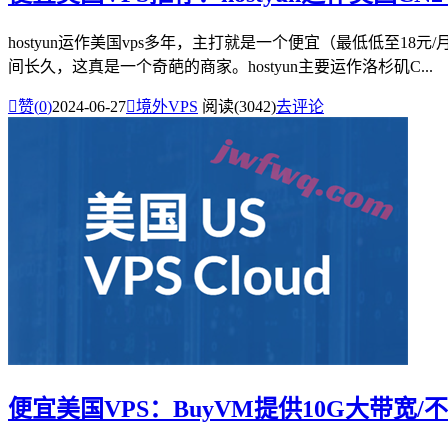
hostyun运作美国vps多年，主打就是一个便宜（最低低至
间长久，这真是一个奇葩的商家。hostyun主要运作洛杉矶C...

赞(
0
)
2024-06-27

境外VPS
阅读(3042)
去评论
便宜美国VPS：BuyVM提供10G大带宽