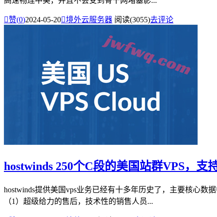
高速畅连中美，并且不会受到骨干网堵塞影...

赞(
0
)
2024-05-20

境外云服务器
阅读(3055)
去评论
hostwinds 250个C段的美国站群VPS，
hostwinds提供美国vps业务已经有十多年历史了，主要核心数
（1）超级给力的售后，技术性的销售人员...