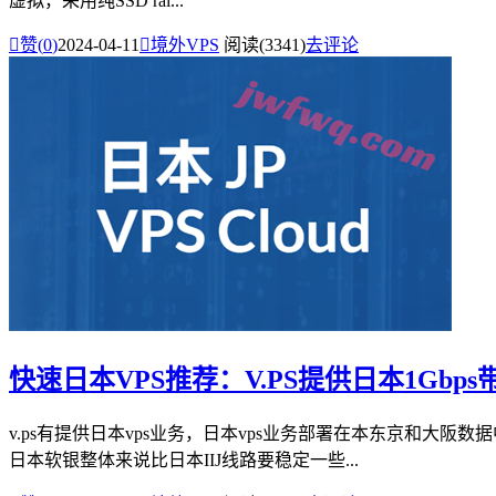
虚拟，采用纯SSD rai...

赞(
0
)
2024-04-11

境外VPS
阅读(3341)
去评论
快速日本VPS推荐：V.PS提供日本1Gbps
v.ps有提供日本vps业务，日本vps业务部署在本东京和大阪数据
日本软银整体来说比日本IIJ线路要稳定一些...