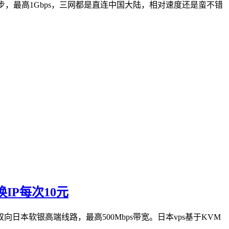
s带宽起步，最高1Gbps，三网都是直连中国大陆，相对速度还是蛮不错
IP每次10元
认接入双向日本软银高端线路，最高500Mbps带宽。日本vps基于KVM