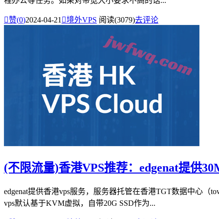
程办公等任务。如果对带宽大小要求不高的话...

赞(
0
)
2024-04-21

境外VPS
阅读(3079)
去评论
(不限流量)香港VPS推荐：edgenat提
edgenat提供香港vps服务，服务器托管在香港TGT数据中心
vps默认基于KVM虚拟，自带20G SSD作为...