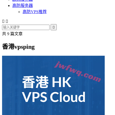
高防服务器
高防VPS推荐



共 9 篇文章
香港vpsping