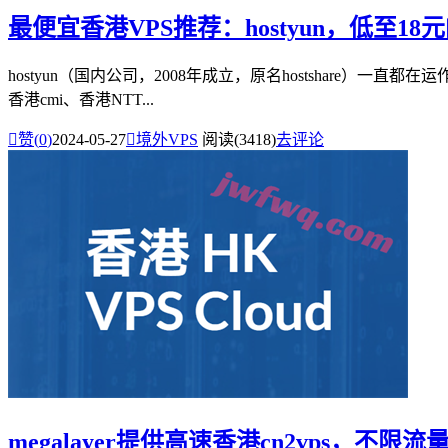
最便宜香港VPS推荐：hostyun，低至18
hostyun（国内公司，2008年成立，原名hostshare）一直都
香港cmi、香港NTT...

赞(
0
)
2024-05-27

境外VPS
阅读(3418)
去评论
megalayer提供高速香港cn2vps，不限