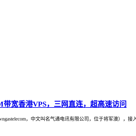
供30M带宽香港VPS，三网直连，超高速访问
（towngastelecom，中文叫名气通电讯有限公司，位于将军