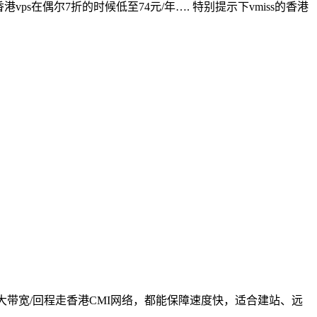
ps在偶尔7折的时候低至74元/年…. 特别提示下vmiss的香港
Gbps大带宽/回程走香港CMI网络，都能保障速度快，适合建站、远