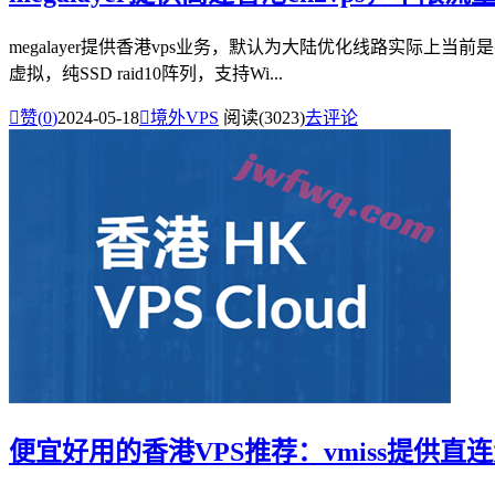
megalayer提供香港vps业务，默认为大陆优化线路实际上当前
虚拟，纯SSD raid10阵列，支持Wi...

赞(
0
)
2024-05-18

境外VPS
阅读(3023)
去评论
便宜好用的香港VPS推荐：vmiss提供直连