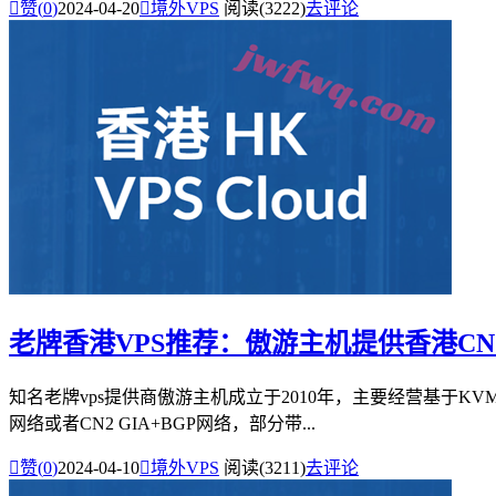

赞(
0
)
2024-04-20

境外VPS
阅读(3222)
去评论
老牌香港VPS推荐：傲游主机提供香港CN2/
知名老牌vps提供商傲游主机成立于2010年，主要经营基于KVM
网络或者CN2 GIA+BGP网络，部分带...

赞(
0
)
2024-04-10

境外VPS
阅读(3211)
去评论