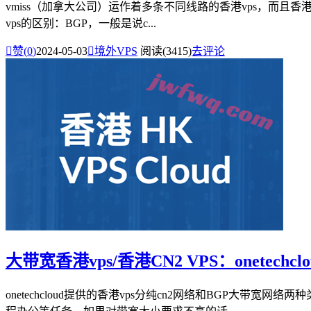
vmiss（加拿大公司）运作着多条不同线路的香港vps，而且香港
vps的区别：BGP，一般是说c...

赞(
0
)
2024-05-03

境外VPS
阅读(3415)
去评论
大带宽香港vps/香港CN2 VPS：onetec
onetechcloud提供的香港vps分纯cn2网络和BGP大带