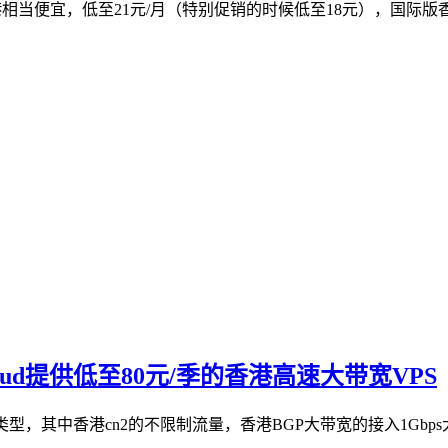
相当便宜，低至21元/月（特别促销的时候低至18元），国际版香港v
hcloud提供低至80元/季的香港高速大带宽VPS
宽网络两种类型，其中香港cn2的不限制流量，香港BGP大带宽的接入1