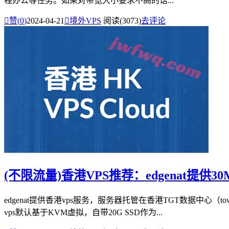
程办公等任务。如果对带宽大小要求不高的话...

赞(
0
)
2024-04-21

境外VPS
阅读(3073)
去评论
(不限流量)香港VPS推荐：edgenat提
edgenat提供香港vps服务，服务器托管在香港TGT数据中心
vps默认基于KVM虚拟，自带20G SSD作为...