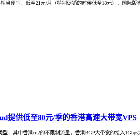
相当便宜，低至21元/月（特别促销的时候低至18元），国际版香港v
hcloud提供低至80元/季的香港高速大带宽VPS
宽网络两种类型，其中香港cn2的不限制流量，香港BGP大带宽的接入1