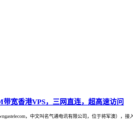
供30M带宽香港VPS，三网直连，超高速访问
（towngastelecom，中文叫名气通电讯有限公司，位于将军