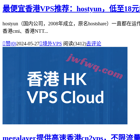
最便宜香港VPS推荐：hostyun，低至18
hostyun（国内公司，2008年成立，原名hostshare）一直都
香港cmi、香港NTT...

赞(
0
)
2024-05-27

境外VPS
阅读(3412)
去评论
megalayer提供高速香港cn2vps，不限