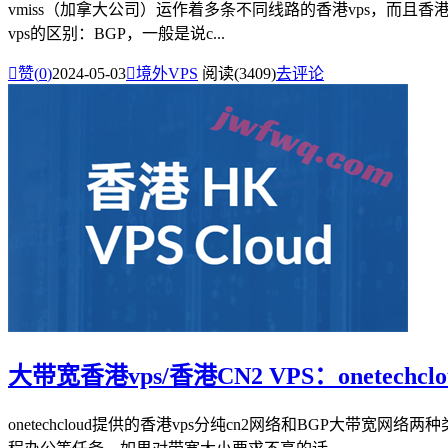
vmiss（加拿大公司）运作着多条不同线路的香港vps，而且香港
vps的区别：BGP，一般是说c...

赞(
0
)
2024-05-03

境外VPS
阅读(3409)
去评论
大带宽香港vps/香港CN2 VPS：onetec
onetechcloud提供的香港vps分纯cn2网络和BGP大带