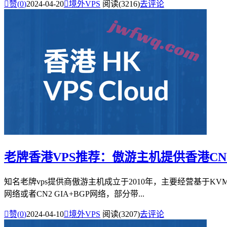

赞(
0
)
2024-04-20

境外VPS
阅读(3216)
去评论
老牌香港VPS推荐：傲游主机提供香港CN2/
知名老牌vps提供商傲游主机成立于2010年，主要经营基于KVM
网络或者CN2 GIA+BGP网络，部分带...

赞(
0
)
2024-04-10

境外VPS
阅读(3207)
去评论