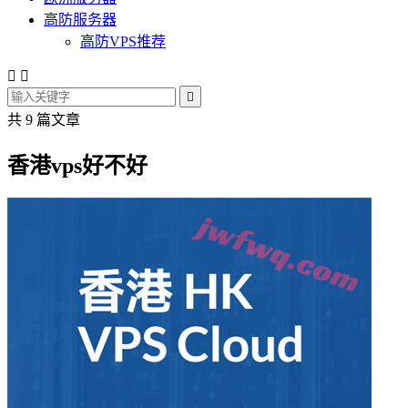
高防服务器
高防VPS推荐



共 9 篇文章
香港vps好不好