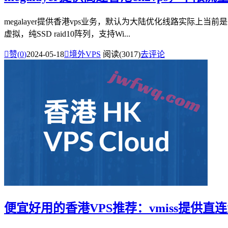
megalayer提供香港vps业务，默认为大陆优化线路实际上当前
虚拟，纯SSD raid10阵列，支持Wi...

赞(
0
)
2024-05-18

境外VPS
阅读(3017)
去评论
便宜好用的香港VPS推荐：vmiss提供直连