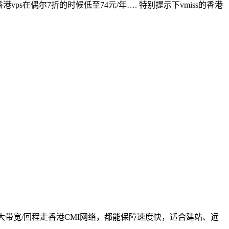
ps在偶尔7折的时候低至74元/年…. 特别提示下vmiss的香港
Gbps大带宽/回程走香港CMI网络，都能保障速度快，适合建站、远