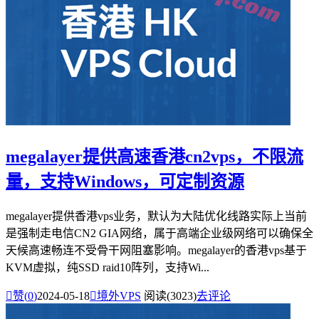
megalayer提供高速香港cn2vps，不限流
量，支持Windows，可定制资源
megalayer提供香港vps业务，默认为大陆优化线路实际上当前
是强制走电信CN2 GIA网络，属于高端企业级网络可以确保全
天候高速畅连不受骨干网阻塞影响。megalayer的香港vps基于
KVM虚拟，纯SSD raid10阵列，支持Wi...

赞(
0
)
2024-05-18

境外VPS
阅读(3023)
去评论