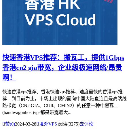
快速香港VPS推荐：搬瓦工，提供1Gbps
香港cn2 gia带宽，企业级极速网络/昂贵
啊！
快速香港vps推荐、香港快速vps推荐、速度最快的香港vps推
荐…到目前为止，市场上出现的面向中国大陆直连且是高端线
路带宽（CN2 GIA、CUII、CMIN2）的任意一种中搬瓦工
(bandwagonhost)vps都是带宽最大...

赞(
0
)
2024-03-28

境外VPS
阅读(3275)
去评论