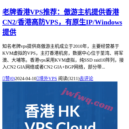
老牌香港VPS推荐：傲游主机提供香港
CN2/香港高防VPS，有原生IP/Windows
提供
知名老牌vps提供商傲游主机成立于2010年，主要经营基于
KVM虚拟的VPS，主打香港机房，数据中心位于荃湾、将军
澳、大埔等。香港vps采用KVM虚拟，纯SSD raid10阵列，接
入CN2 GIA网络或者CN2 GIA+BGP网络，部分带...

赞(
0
)
2024-04-10

境外VPS
阅读(3211)
去评论