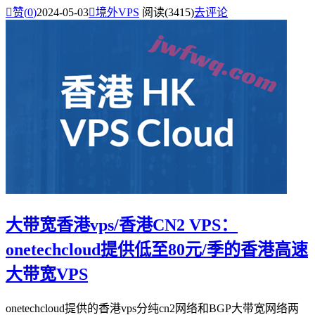

赞(
0
)
2024-05-03

境外VPS
阅读(3415)
去评论
大带宽香港vps/香港CN2 VPS：
onetechcloud提供低至80元/季的香港高速
大带宽VPS
onetechcloud提供的香港vps分纯cn2网络和BGP大带宽网络两