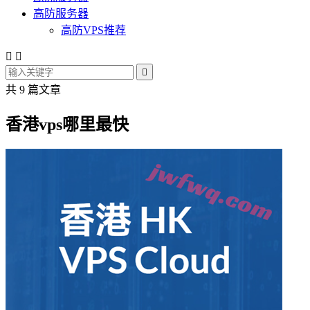
高防服务器
高防VPS推荐



共 9 篇文章
香港vps哪里最快