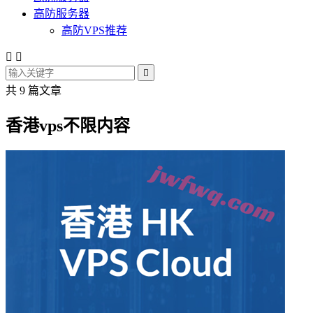
高防服务器
高防VPS推荐



共 9 篇文章
香港vps不限内容