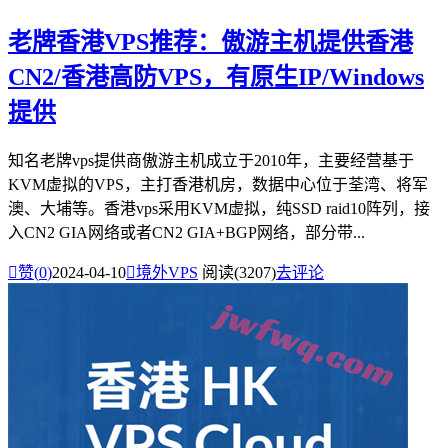
老牌香港VPS推荐：傲游主机提供香港
CN2/香港高防VPS，有原生IP/Windows
提供
知名老牌vps提供商傲游主机成立于2010年，主要经营基于
KVM虚拟的VPS，主打香港机房，数据中心位于荃湾、将军
澳、大埔等。香港vps采用KVM虚拟，纯SSD raid10阵列，接
入CN2 GIA网络或者CN2 GIA+BGP网络，部分带...

赞(
0
)
2024-04-10

境外VPS
阅读(3207)
去评论