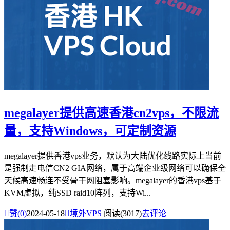
megalayer提供高速香港cn2vps，不限流
量，支持Windows，可定制资源
megalayer提供香港vps业务，默认为大陆优化线路实际上当前
是强制走电信CN2 GIA网络，属于高端企业级网络可以确保全
天候高速畅连不受骨干网阻塞影响。megalayer的香港vps基于
KVM虚拟，纯SSD raid10阵列，支持Wi...

赞(
0
)
2024-05-18

境外VPS
阅读(3017)
去评论