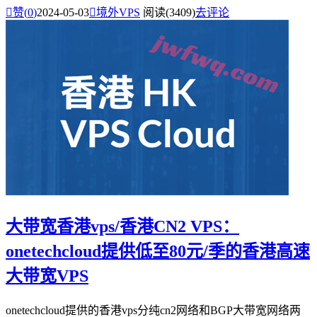

赞(
0
)
2024-05-03

境外VPS
阅读(3409)
去评论
大带宽香港vps/香港CN2 VPS：
onetechcloud提供低至80元/季的香港高速
大带宽VPS
onetechcloud提供的香港vps分纯cn2网络和BGP大带宽网络两