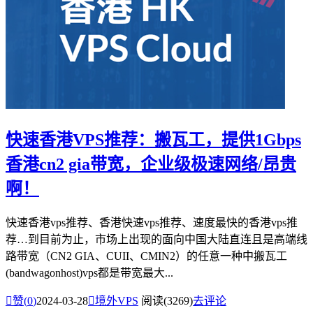
快速香港VPS推荐：搬瓦工，提供1Gbps
香港cn2 gia带宽，企业级极速网络/昂贵
啊！
快速香港vps推荐、香港快速vps推荐、速度最快的香港vps推
荐…到目前为止，市场上出现的面向中国大陆直连且是高端线
路带宽（CN2 GIA、CUII、CMIN2）的任意一种中搬瓦工
(bandwagonhost)vps都是带宽最大...

赞(
0
)
2024-03-28

境外VPS
阅读(3269)
去评论