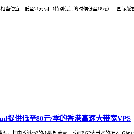
相当便宜，低至21元/月（特别促销的时候低至18元），国际版香港v
hcloud提供低至80元/季的香港高速大带宽VPS
宽网络两种类型，其中香港cn2的不限制流量，香港BGP大带宽的接入1