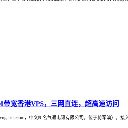
供30M带宽香港VPS，三网直连，超高速访问
（towngastelecom，中文叫名气通电讯有限公司，位于将军