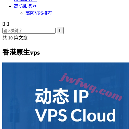
高防服务器
高防VPS推荐



共 10 篇文章
香港原生vps