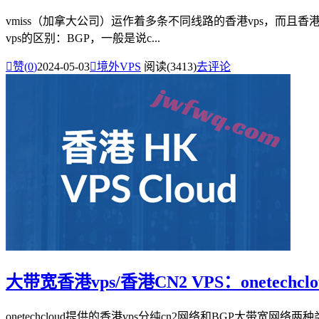
vmiss（加拿大公司）运作着多条不同线路的香港vps，而且香港
vps的区别：BGP，一般是说c...

赞(
0
)
2024-05-03

境外VPS
阅读(3413)
去评论
大带宽香港vps/香港CN2 VPS：onetec
onetechcloud提供的香港vps分纯cn2网络和BGP大带