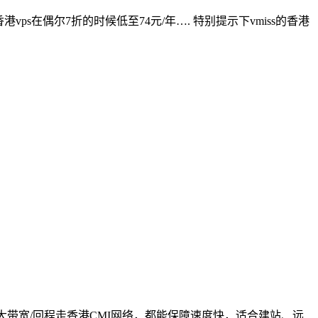
ps在偶尔7折的时候低至74元/年…. 特别提示下vmiss的香港
Gbps大带宽/回程走香港CMI网络，都能保障速度快，适合建站、远