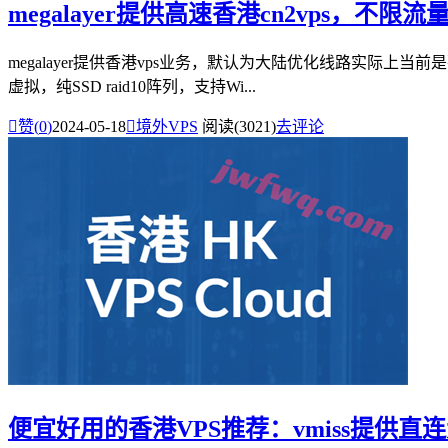
megalayer提供高速香港cn2vps，不限
megalayer提供香港vps业务，默认为大陆优化线路实际上当前
虚拟，纯SSD raid10阵列，支持Wi...

赞(
0
)
2024-05-18

境外VPS
阅读(3021)
去评论
便宜好用的香港VPS推荐：vmiss提供直连