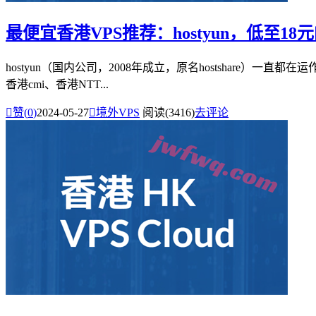
最便宜香港VPS推荐：hostyun，低至18
hostyun（国内公司，2008年成立，原名hostshare）一直都
香港cmi、香港NTT...

赞(
0
)
2024-05-27

境外VPS
阅读(3416)
去评论