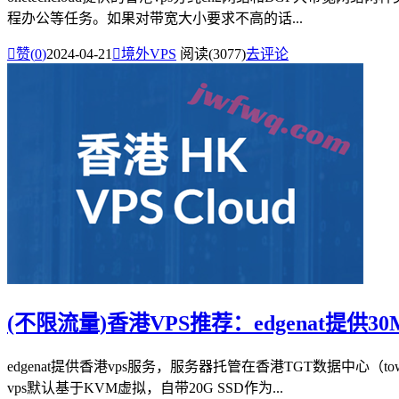
程办公等任务。如果对带宽大小要求不高的话...

赞(
0
)
2024-04-21

境外VPS
阅读(3077)
去评论
(不限流量)香港VPS推荐：edgenat提
edgenat提供香港vps服务，服务器托管在香港TGT数据中心
vps默认基于KVM虚拟，自带20G SSD作为...