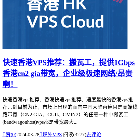
快速香港VPS推荐：搬瓦工，提供1Gbps
香港cn2 gia带宽，企业级极速网络/昂贵
啊！
快速香港vps推荐、香港快速vps推荐、速度最快的香港vps推
荐…到目前为止，市场上出现的面向中国大陆直连且是高端线
路带宽（CN2 GIA、CUII、CMIN2）的任意一种中搬瓦工
(bandwagonhost)vps都是带宽最大...

赞(
0
)
2024-03-28

境外VPS
阅读(3277)
去评论