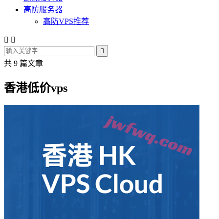
高防服务器
高防VPS推荐



共 9 篇文章
香港低价vps