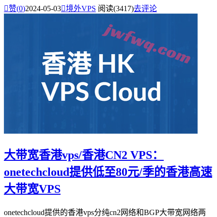

赞(
0
)
2024-05-03

境外VPS
阅读(3417)
去评论
大带宽香港vps/香港CN2 VPS：
onetechcloud提供低至80元/季的香港高速
大带宽VPS
onetechcloud提供的香港vps分纯cn2网络和BGP大带宽网络两