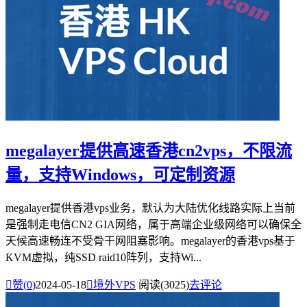
megalayer提供高速香港cn2vps，不限流
量，支持Windows，可定制资源
megalayer提供香港vps业务，默认为大陆优化线路实际上当前
是强制走电信CN2 GIA网络，属于高端企业级网络可以确保全
天候高速畅连不受骨干网阻塞影响。megalayer的香港vps基于
KVM虚拟，纯SSD raid10阵列，支持Wi...

赞(
0
)
2024-05-18

境外VPS
阅读(3025)
去评论