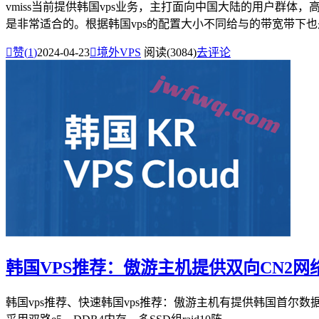
vmiss当前提供韩国vps业务，主打面向中国大陆的用户群
是非常适合的。根据韩国vps的配置大小不同给与的带宽带下也是不

赞(
1
)
2024-04-23

境外VPS
阅读(3084)
去评论
韩国VPS推荐：傲游主机提供双向CN2网络
韩国vps推荐、快速韩国vps推荐：傲游主机有提供韩国首尔数据