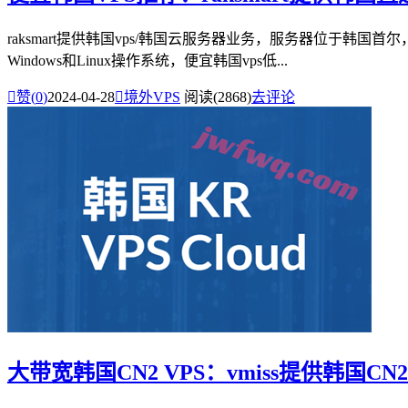
raksmart提供韩国vps/韩国云服务器业务，服务器位于韩国
Windows和Linux操作系统，便宜韩国vps低...

赞(
0
)
2024-04-28

境外VPS
阅读(2868)
去评论
大带宽韩国CN2 VPS：vmiss提供韩国C