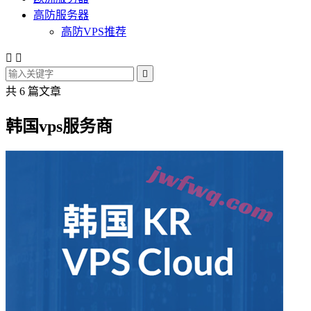
高防服务器
高防VPS推荐



共 6 篇文章
韩国vps服务商