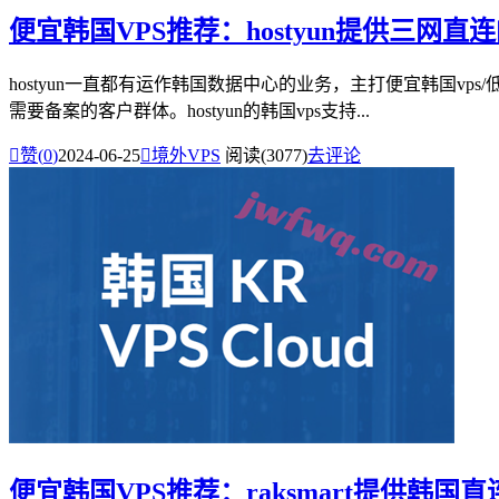
便宜韩国VPS推荐：hostyun提供三网直
hostyun一直都有运作韩国数据中心的业务，主打便宜韩国vp
需要备案的客户群体。hostyun的韩国vps支持...

赞(
0
)
2024-06-25

境外VPS
阅读(3077)
去评论
便宜韩国VPS推荐：raksmart提供韩国直连V