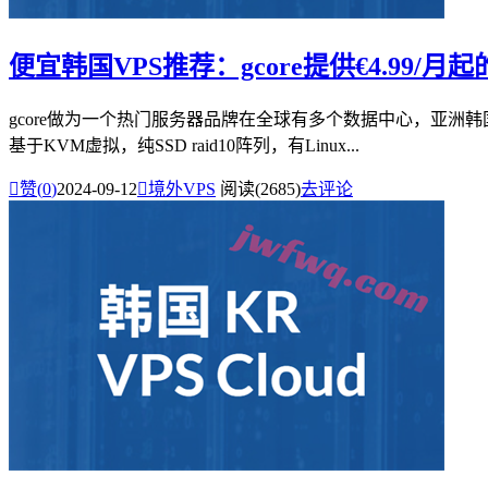
便宜韩国VPS推荐：gcore提供€4.99/月
gcore做为一个热门服务器品牌在全球有多个数据中心，亚洲韩
基于KVM虚拟，纯SSD raid10阵列，有Linux...

赞(
0
)
2024-09-12

境外VPS
阅读(2685)
去评论