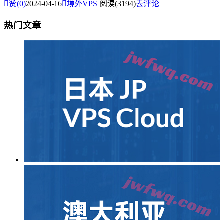

赞(
0
)
2024-04-16

境外VPS
阅读(3194)
去评论
热门文章