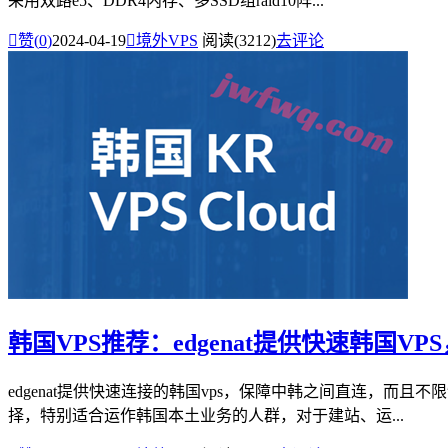
采用双路e5、DDR4内存、多SSD组raid10阵...

赞(
0
)
2024-04-19

境外VPS
阅读(3212)
去评论
韩国VPS推荐：edgenat提供快速韩国V
edgenat提供快速连接的韩国vps，保障中韩之间直连，而且不
择，特别适合运作韩国本土业务的人群，对于建站、运...