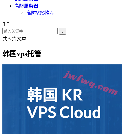
高防服务器
高防VPS推荐



共 6 篇文章
韩国vps托管