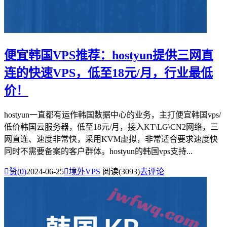
便宜韩国VPS推荐：hostyun提供三网直
连的快速VPS，低至18元/月，行业最低
价！
hostyun一直都有运作韩国数据中心的业务，主打便宜韩国vps/
低价韩国云服务器，低至18元/月，接入KT\LG\CN2网络，三
网直连、速度非常快，采用KVM虚拟，非常适合要求速度快
同时不需要备案的客户群体。hostyun的韩国vps支持...

赞(
0
)
2024-06-25

境外VPS
阅读(3093)
去评论