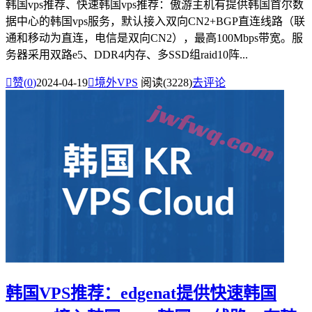
韩国vps推荐、快速韩国vps推荐：傲游主机有提供韩国首尔数
据中心的韩国vps服务，默认接入双向CN2+BGP直连线路（联
通和移动为直连，电信是双向CN2），最高100Mbps带宽。服
务器采用双路e5、DDR4内存、多SSD组raid10阵...

赞(
0
)
2024-04-19

境外VPS
阅读(3228)
去评论
韩国VPS推荐：edgenat提供快速韩国