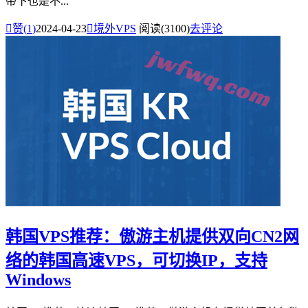
带下也是不...

赞(
1
)
2024-04-23

境外VPS
阅读(3100)
去评论
韩国VPS推荐：傲游主机提供双向CN2网
络的韩国高速VPS，可切换IP，支持
Windows