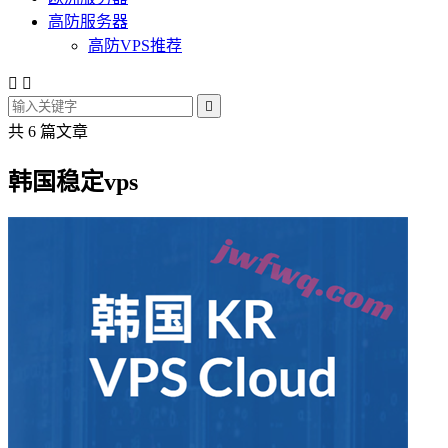
高防服务器
高防VPS推荐



共 6 篇文章
韩国稳定vps