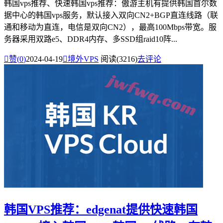
韩国vps推荐、快速韩国vps推荐：傲游主机有提供韩国首尔数
据中心的韩国vps服务，默认接入双向CN2+BGP直连线路（联
通和移动为直连，电信是双向CN2），最高100Mbps带宽。服
务器采用双路e5、DDR4内存、多SSD组raid10阵...

赞(
0
)
2024-04-19

境外VPS
阅读(3216)
去评论
韩国VPS推荐：edgenat提供快速韩国