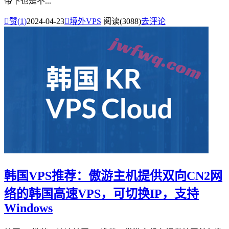
带下也是不...

赞(
1
)
2024-04-23

境外VPS
阅读(3088)
去评论
韩国VPS推荐：傲游主机提供双向CN2网
络的韩国高速VPS，可切换IP，支持
Windows