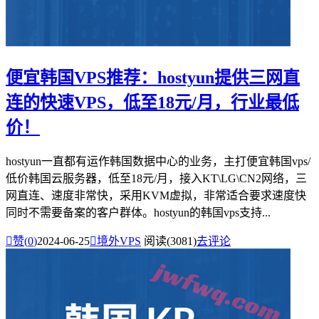
便宜韩国VPS推荐：hostyun提供三网直
连的快速VPS，低至18元/月，行业最低
价！
hostyun一直都有运作韩国数据中心的业务，主打便宜韩国vps/
低价韩国云服务器，低至18元/月，接入KT\LG\CN2网络，三
网直连、速度非常快，采用KVM虚拟，非常适合要求速度快
同时不需要备案的客户群体。hostyun的韩国vps支持...

赞(
0
)
2024-06-25

境外VPS
阅读(3081)
去评论