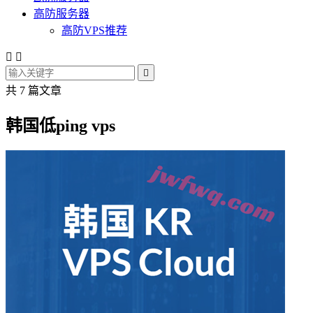
高防服务器
高防VPS推荐



共 7 篇文章
韩国低ping vps