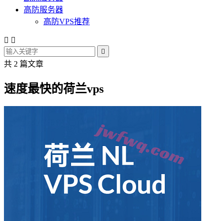
高防服务器
高防VPS推荐



共 2 篇文章
速度最快的荷兰vps