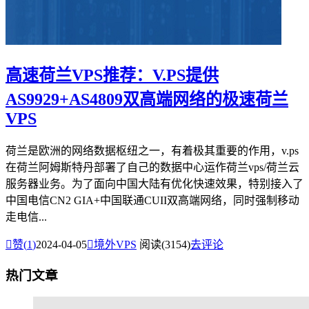
高速荷兰VPS推荐：V.PS提供
AS9929+AS4809双高端网络的极速荷兰
VPS
荷兰是欧洲的网络数据枢纽之一，有着极其重要的作用，v.ps
在荷兰阿姆斯特丹部署了自己的数据中心运作荷兰vps/荷兰云
服务器业务。为了面向中国大陆有优化快速效果，特别接入了
中国电信CN2 GIA+中国联通CUII双高端网络，同时强制移动
走电信...

赞(
1
)
2024-04-05

境外VPS
阅读(3154)
去评论
热门文章