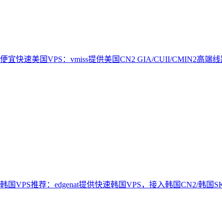
便宜快速美国VPS：vmiss提供美国CN2 GIA/CUII/CMIN2高端
韩国VPS推荐：edgenat提供快速韩国VPS，接入韩国CN2/韩国