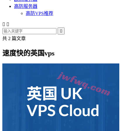
高防服务器
高防VPS推荐



共 2 篇文章
速度快的英国vps