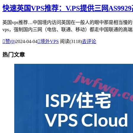
快速英国VPS推荐：V.PS提供三网AS9
英国vps推荐…中国境内访问英国在一般人的眼中那是相当慢
vps，强制国内三网（电信、联通、移动）都走中国联通的高端..

赞(
0
)
2024-04-04

境外VPS
阅读(3118)
去评论
热门文章