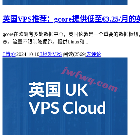
英国VPS推荐：gcore提供低至€3.25/月
gcore在欧洲有多处数据中心，英国伦敦是一个重要的数据枢纽，运
宽，流量不限制随便跑，提供Linux和...

赞(
0
)
2024-10-10

境外VPS
阅读(2569)
去评论