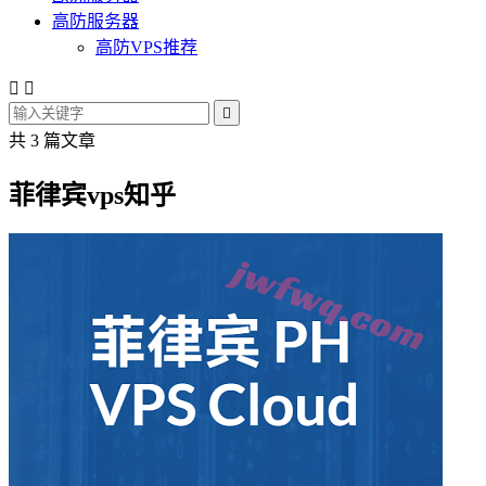
高防服务器
高防VPS推荐



共 3 篇文章
菲律宾vps知乎