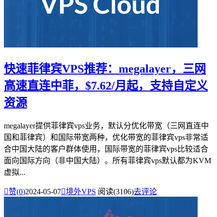
快速菲律宾VPS推荐：megalayer，三网
高速直连中菲，$7.62/月起，支持自定义
资源
megalayer提供菲律宾vps业务，默认分优化带宽（三网直连中
国和菲律宾）和国际带宽两种，优化带宽的菲律宾vps非常适
合中国大陆的客户群体使用，国际带宽的菲律宾vps比较适合
面向国际方向（非中国大陆）。所有菲律宾vps默认都为KVM
虚拟...

赞(
0
)
2024-05-07

境外VPS
阅读(3106)
去评论