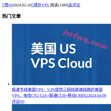

赞(
0
)
2024-02-20

境外VPS
阅读(3389)
去评论
热门文章
极速专线美国VPS：V.PS提供三网纯高端线路的美国
VPS，电信CN2 GIA+联通CUII+移动CMIN2
2024-04-09
评论(0)