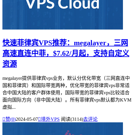
快速菲律宾VPS推荐：megalayer，三网
高速直连中菲，$7.62/月起，支持自定义
资源
megalayer提供菲律宾vps业务，默认分优化带宽（三网直连中
国和菲律宾）和国际带宽两种，优化带宽的菲律宾vps非常适
合中国大陆的客户群体使用，国际带宽的菲律宾vps比较适合
面向国际方向（非中国大陆）。所有菲律宾vps默认都为KVM
虚拟...

赞(
0
)
2024-05-07

境外VPS
阅读(3114)
去评论