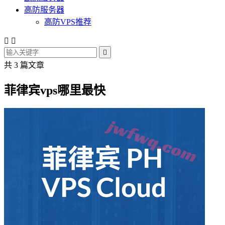
高防服务器
高防VPS推荐



共 3 篇文章
菲律宾vps哪里最快