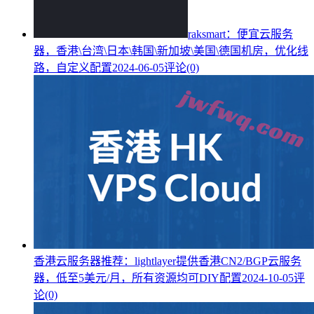
raksmart：便宜云服务
器，香港\台湾\日本\韩国\新加坡\美国\德国机房，优化线
路，自定义配置
2024-06-05
评论(0)
香港云服务器推荐：lightlayer提供香港CN2/BGP云服务
器，低至5美元/月，所有资源均可DIY配置
2024-10-05
评
论(0)