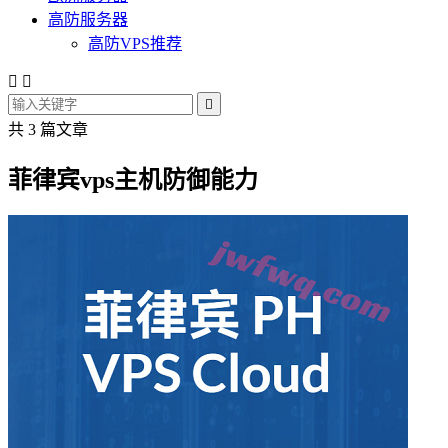
高防服务器
高防VPS推荐



共 3 篇文章
菲律宾vps主机防御能力