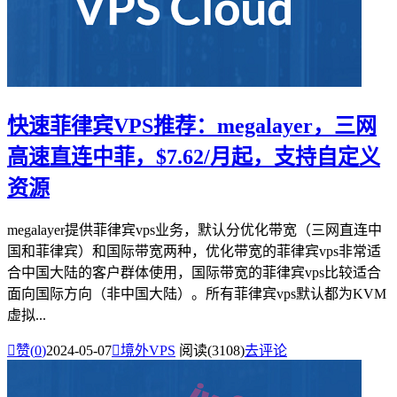
快速菲律宾VPS推荐：megalayer，三网
高速直连中菲，$7.62/月起，支持自定义
资源
megalayer提供菲律宾vps业务，默认分优化带宽（三网直连中
国和菲律宾）和国际带宽两种，优化带宽的菲律宾vps非常适
合中国大陆的客户群体使用，国际带宽的菲律宾vps比较适合
面向国际方向（非中国大陆）。所有菲律宾vps默认都为KVM
虚拟...

赞(
0
)
2024-05-07

境外VPS
阅读(3108)
去评论