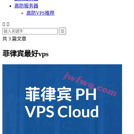
高防服务器
高防VPS推荐



共 3 篇文章
菲律宾最好vps