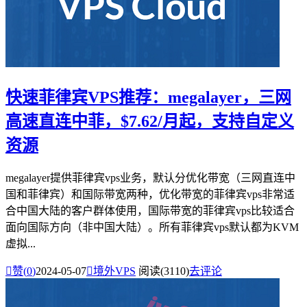
快速菲律宾VPS推荐：megalayer，三网
高速直连中菲，$7.62/月起，支持自定义
资源
megalayer提供菲律宾vps业务，默认分优化带宽（三网直连中
国和菲律宾）和国际带宽两种，优化带宽的菲律宾vps非常适
合中国大陆的客户群体使用，国际带宽的菲律宾vps比较适合
面向国际方向（非中国大陆）。所有菲律宾vps默认都为KVM
虚拟...

赞(
0
)
2024-05-07

境外VPS
阅读(3110)
去评论