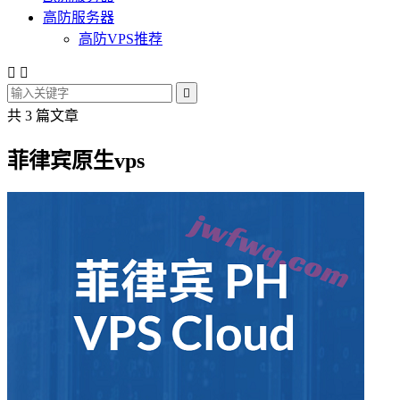
高防服务器
高防VPS推荐



共 3 篇文章
菲律宾原生vps