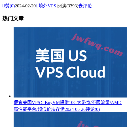

赞(
0
)
2024-02-20

境外VPS
阅读(3393)
去评论
热门文章
便宜美国VPS：BuyVM提供10G大带宽/不限流量/AMD
高性能平台/超低价块存储
2024-05-26
评论(0)