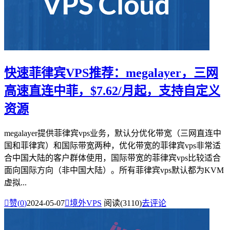
快速菲律宾VPS推荐：megalayer，三网
高速直连中菲，$7.62/月起，支持自定义
资源
megalayer提供菲律宾vps业务，默认分优化带宽（三网直连中
国和菲律宾）和国际带宽两种，优化带宽的菲律宾vps非常适
合中国大陆的客户群体使用，国际带宽的菲律宾vps比较适合
面向国际方向（非中国大陆）。所有菲律宾vps默认都为KVM
虚拟...

赞(
0
)
2024-05-07

境外VPS
阅读(3110)
去评论