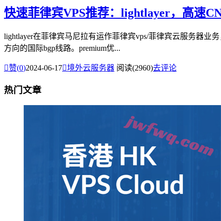
快速菲律宾VPS推荐：lightlayer，高
lightlayer在菲律宾马尼拉有运作菲律宾vps/菲律宾云服务
方向的国际bgp线路。premium优...

赞(
0
)
2024-06-17

境外云服务器
阅读(2960)
去评论
热门文章