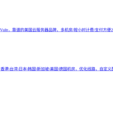
Vultr，靠谱的美国云服务器品牌，多机房/按小时计费/支付方便
2
务器，香港\台湾\日本\韩国\新加坡\美国\德国机房，优化线路，自定义