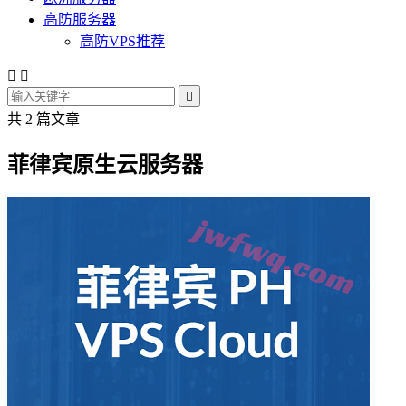
高防服务器
高防VPS推荐



共 2 篇文章
菲律宾原生云服务器