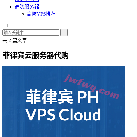
高防服务器
高防VPS推荐



共 2 篇文章
菲律宾云服务器代购