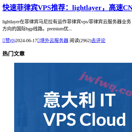
快速菲律宾VPS推荐：lightlayer，高
lightlayer在菲律宾马尼拉有运作菲律宾vps/菲律宾云服务
方向的国际bgp线路。premium优...

赞(
0
)
2024-06-17

境外云服务器
阅读(2962)
去评论
热门文章