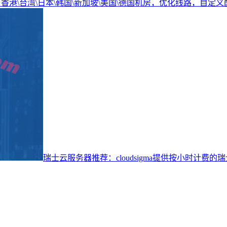
务器，香港\台湾\日本\韩国\新加坡\美国\德国机房，优化线路，自定义
瑞士云服务器推荐：cloudsigma提供按小时计费