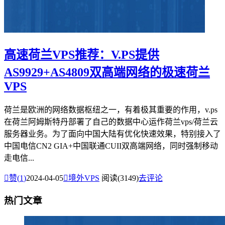
高速荷兰VPS推荐：V.PS提供
AS9929+AS4809双高端网络的极速荷兰
VPS
荷兰是欧洲的网络数据枢纽之一，有着极其重要的作用，v.ps
在荷兰阿姆斯特丹部署了自己的数据中心运作荷兰vps/荷兰云
服务器业务。为了面向中国大陆有优化快速效果，特别接入了
中国电信CN2 GIA+中国联通CUII双高端网络，同时强制移动
走电信...

赞(
1
)
2024-04-05

境外VPS
阅读(3149)
去评论
热门文章