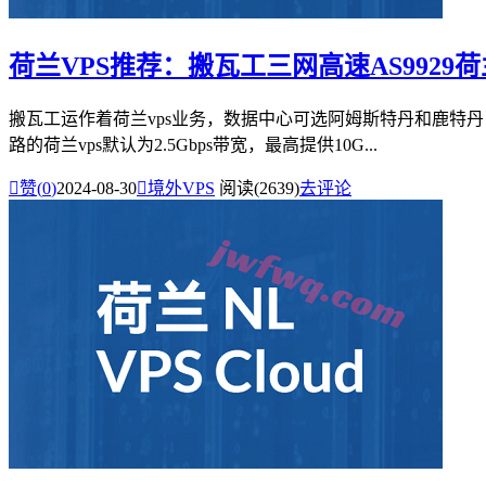
荷兰VPS推荐：搬瓦工三网高速AS9929荷
搬瓦工运作着荷兰vps业务，数据中心可选阿姆斯特丹和鹿特
路的荷兰vps默认为2.5Gbps带宽，最高提供10G...

赞(
0
)
2024-08-30

境外VPS
阅读(2639)
去评论