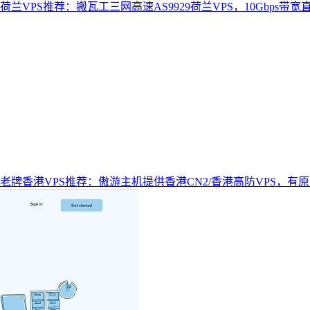
荷兰VPS推荐：搬瓦工三网高速AS9929荷兰VPS，10Gbps带宽
老牌香港VPS推荐：傲游主机提供香港CN2/香港高防VPS，有原生IP