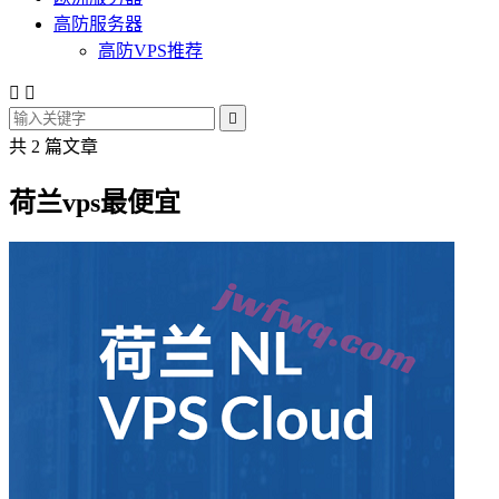
高防服务器
高防VPS推荐



共 2 篇文章
荷兰vps最便宜