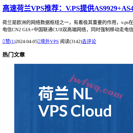
高速荷兰VPS推荐：V.PS提供AS9929+A
荷兰是欧洲的网络数据枢纽之一，有着极其重要的作用，v.ps
电信CN2 GIA+中国联通CUII双高端网络，同时强制移动走电信.

赞(
1
)
2024-04-05

境外VPS
阅读(3142)
去评论
热门文章