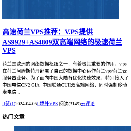
高速荷兰VPS推荐：V.PS提供
AS9929+AS4809双高端网络的极速荷兰
VPS
荷兰是欧洲的网络数据枢纽之一，有着极其重要的作用，v.ps
在荷兰阿姆斯特丹部署了自己的数据中心运作荷兰vps/荷兰云
服务器业务。为了面向中国大陆有优化快速效果，特别接入了
中国电信CN2 GIA+中国联通CUII双高端网络，同时强制移动
走电信...

赞(
1
)
2024-04-05

境外VPS
阅读(3149)
去评论
热门文章