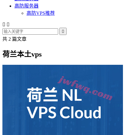
高防服务器
高防VPS推荐



共 2 篇文章
荷兰本土vps