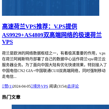
高速荷兰VPS推荐：V.PS提供
AS9929+AS4809双高端网络的极速荷兰
VPS
荷兰是欧洲的网络数据枢纽之一，有着极其重要的作用，v.ps
在荷兰阿姆斯特丹部署了自己的数据中心运作荷兰vps/荷兰云
服务器业务。为了面向中国大陆有优化快速效果，特别接入了
中国电信CN2 GIA+中国联通CUII双高端网络，同时强制移动
走电信...

赞(
1
)
2024-04-05

境外VPS
阅读(3154)
去评论
热门文章