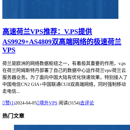
高速荷兰VPS推荐：V.PS提供
AS9929+AS4809双高端网络的极速荷兰
VPS
荷兰是欧洲的网络数据枢纽之一，有着极其重要的作用，v.ps
在荷兰阿姆斯特丹部署了自己的数据中心运作荷兰vps/荷兰云
服务器业务。为了面向中国大陆有优化快速效果，特别接入了
中国电信CN2 GIA+中国联通CUII双高端网络，同时强制移动
走电信...

赞(
1
)
2024-04-05

境外VPS
阅读(3154)
去评论
热门文章