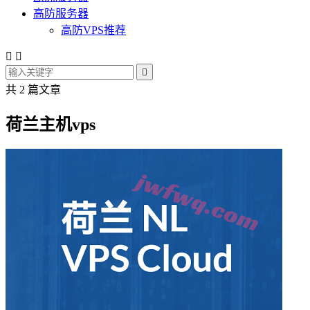
高防服务器
高防VPS推荐



共 2 篇文章
荷兰主机vps