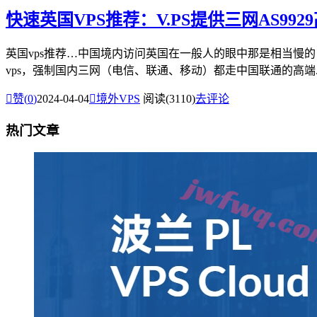
快速英国VPS推荐：V.PS提供三网AS9
英国vps推荐…中国境内访问英国在一般人的眼中那是相当慢
vps，强制国内三网（电信、联通、移动）都走中国联通的高端..

赞(
0
)
2024-04-04

境外VPS
阅读(3110)
去评论
热门文章