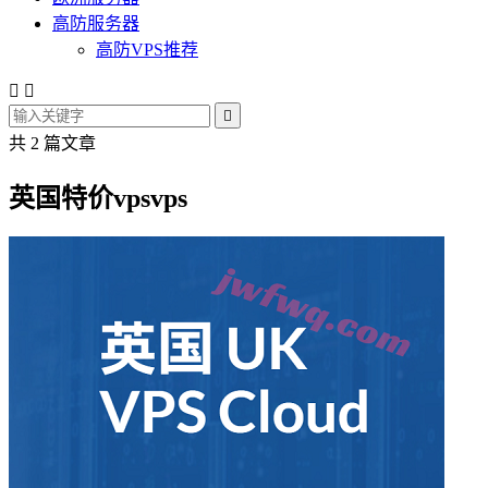
高防服务器
高防VPS推荐



共 2 篇文章
英国特价vpsvps