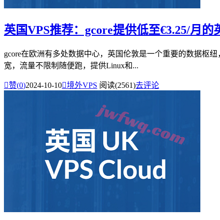
英国VPS推荐：gcore提供低至€3.25/月
gcore在欧洲有多处数据中心，英国伦敦是一个重要的数据枢纽，运
宽，流量不限制随便跑，提供Linux和...

赞(
0
)
2024-10-10

境外VPS
阅读(2561)
去评论