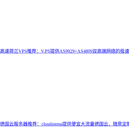
高速荷兰VPS推荐：V.PS提供AS9929+AS4809双高端网络的极
德国云服务器推荐：cloudsigma提供便宜大流量德国云，随意