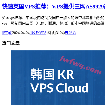
快速英国VPS推荐：V.PS提供三网AS9
英国vps推荐…中国境内访问英国在一般人的眼中那是相当慢
vps，强制国内三网（电信、联通、移动）都走中国联通的高端..

赞(
0
)
2024-04-04

境外VPS
阅读(3104)
去评论
热门文章