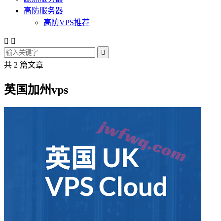
高防服务器
高防VPS推荐



共 2 篇文章
英国加州vps