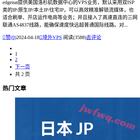
edgenat提供美国洛杉矶数据中心的VPS业务，默认采用双ISP
类的IP/原生IP/本土IP/住宅IP，可以高效精准解锁流媒体，也
适合刷单、开店运作电商等业务；并且接入了高速直连的三网
联通AS4837线路，能确保速度快远超普通国际线路。对...

赞(
0
)
2024-04-18

境外VPS
阅读(3588)
去评论
1
2
下一页
共 2 页
热门文章