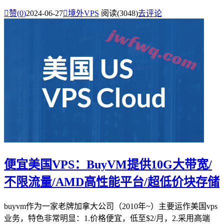

赞(
0
)
2024-06-27

境外VPS
阅读(3048)
去评论
便宜美国VPS：BuyVM提供10G大带宽/
不限流量/AMD高性能平台/超低价块存储
buyvm作为一家老牌加拿大公司（2010年~）主要运作美国vps
业务，特色非常明显：1.价格便宜，低至$2/月，2.采用高端