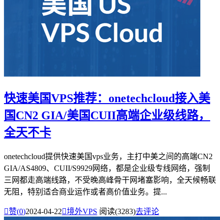
快速美国VPS推荐：onetechcloud接入美
国CN2 GIA/美国CUII高端企业级线路，
全天不卡
onetechcloud提供快速美国vps业务，主打中美之间的高端CN2
GIA/AS4809、CUII/S9929网络，都是企业级专线网络，强制
三网都走高端线路，不受晚高峰骨干网堵塞影响，全天候畅联
无阻，特别适合商业运作或者高价值业务。提...

赞(
0
)
2024-04-22

境外VPS
阅读(3283)
去评论