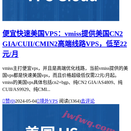
便宜快速美国VPS：vmiss提供美国CN2
GIA/CUII/CMIN2高端线路VPS，低至22
元/月
vmiss主打便宜vps，并且是高端优化线路，当前vmiss提供的美
国vps都是快速美国vps，而且价格超级低仅需22元/月起。
vmiss的美国vps具体包括cn2+bgp、纯CN2 GIA/AS4809、纯
CUII/AS9929、纯CMI...

赞(
0
)
2024-05-04

境外VPS
阅读(3364)
去评论