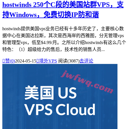
hostwinds 250个C段的美国站群VPS，支
持Windows，免费切换IP防和谐
hostwinds提供美国vps业务已经有十多年历史了，主要核心数
据中心在美国达拉斯，其次是西海岸的西雅图，分无管理vps
和管理型vps，低至$4.99/月。之所以介绍hostwinds有这么几个
特色：（1）超级给力的售后，技术性的销售人员...

赞(
0
)
2024-05-15

境外VPS
阅读(3087)
去评论