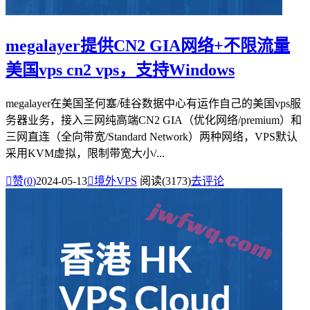
megalayer提供CN2 GIA网络+不限流量
美国vps cn2 vps，支持Windows
megalayer在美国圣何塞/硅谷数据中心有运作自己的美国vps服
务器业务，接入三网纯高端CN2 GIA（优化网络/premium）和
三网直连（全向带宽/Standard Network）两种网络，VPS默认
采用KVM虚拟，限制带宽大小/...

赞(
0
)
2024-05-13

境外VPS
阅读(3173)
去评论