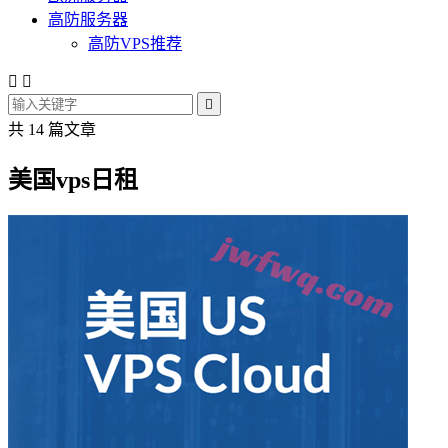
高防服务器
高防VPS推荐



共 14 篇文章
美国vps日租