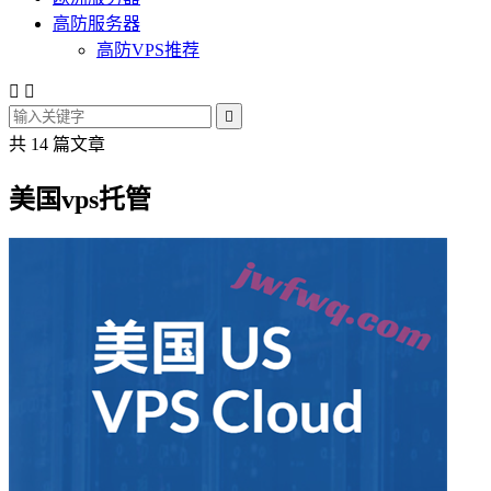
高防服务器
高防VPS推荐



共 14 篇文章
美国vps托管