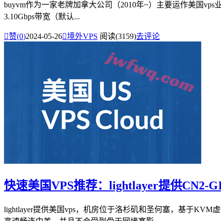
buyvm作为一家老牌加拿大公司（2010年~）主要运作美国vps业务，
3.10Gbps带宽（默认...

赞(
0
)
2024-05-26

境外VPS
阅读(3159)
去评论
快速美国VPS推荐：lightlayer提供CN2
lightlayer提供美国vps，机房位于洛杉矶和圣何塞，基于K