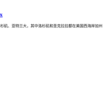
x
拉、洛杉矶、亚特兰大，其中洛杉矶和圣克拉拉都在美国西海岸加州