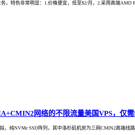
特色非常明显：1.价格便宜，低至$2/月，2.采用高端AMD Ryzen9
-GIA+CMIN2网络的不限流量美国VPS，仅需$
VM虚拟，纯NVMe SSD阵列，其中洛杉矶机房为三网CMIN2高端线