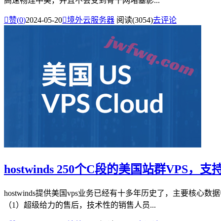
高速畅连中美，并且不会受到骨干网堵塞影...

赞(
0
)
2024-05-20

境外云服务器
阅读(3054)
去评论
hostwinds 250个C段的美国站群VPS，
hostwinds提供美国vps业务已经有十多年历史了，主要核心数
（1）超级给力的售后，技术性的销售人员...