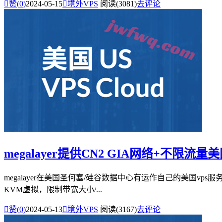

赞(
0
)
2024-05-15

境外VPS
阅读(3081)
去评论
megalayer提供CN2 GIA网络+不限流量美国v
megalayer在美国圣何塞/硅谷数据中心有运作自己的美国vps服务
KVM虚拟，限制带宽大小/...

赞(
0
)
2024-05-13

境外VPS
阅读(3167)
去评论