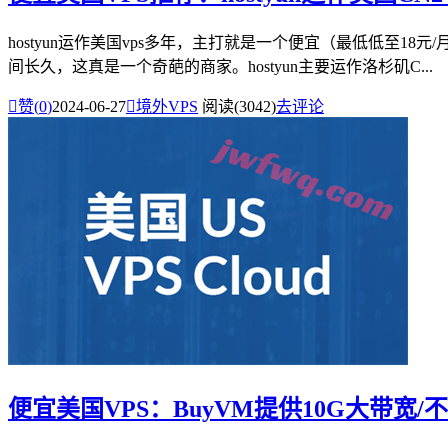
hostyun运作美国vps多年，主打就是一个便宜（最低低至
间长久，这真是一个奇葩的商家。hostyun主要运作洛杉矶C...

赞(
0
)
2024-06-27

境外VPS
阅读(3042)
去评论
便宜美国VPS：BuyVM提供10G大带宽