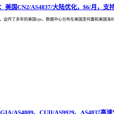
美国CN2/AS4837/大陆优化，$6/月，支持W
，运作了多年的美国vps，数据中心分布在美国圣何塞和美国洛杉矶，不限制
A/AS4809、CUII/AS9929、AS4837高