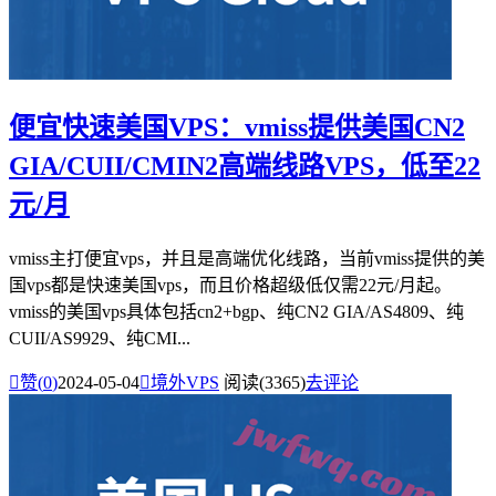
便宜快速美国VPS：vmiss提供美国CN2
GIA/CUII/CMIN2高端线路VPS，低至22
元/月
vmiss主打便宜vps，并且是高端优化线路，当前vmiss提供的美
国vps都是快速美国vps，而且价格超级低仅需22元/月起。
vmiss的美国vps具体包括cn2+bgp、纯CN2 GIA/AS4809、纯
CUII/AS9929、纯CMI...

赞(
0
)
2024-05-04

境外VPS
阅读(3365)
去评论