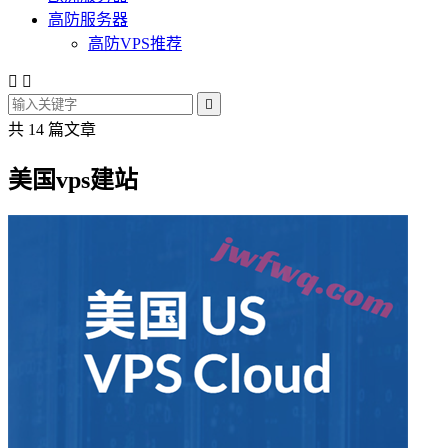
高防服务器
高防VPS推荐



共 14 篇文章
美国vps建站