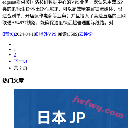
edgenat提供美国洛杉矶数据中心的VPS业务，默认采用双ISP
类的IP/原生IP/本土IP/住宅IP，可以高效精准解锁流媒体，也
适合刷单、开店运作电商等业务；并且接入了高速直连的三网
联通AS4837线路，能确保速度快远超普通国际线路。对...

赞(
0
)
2024-04-18

境外VPS
阅读(3589)
去评论
1
2
下一页
共 2 页
热门文章