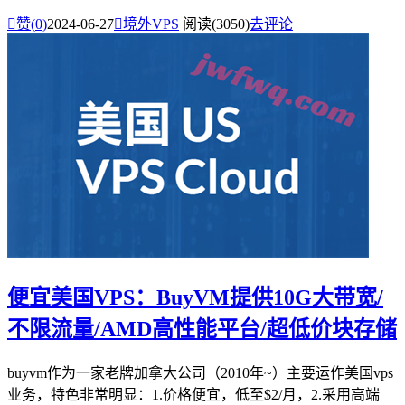

赞(
0
)
2024-06-27

境外VPS
阅读(3050)
去评论
便宜美国VPS：BuyVM提供10G大带宽/
不限流量/AMD高性能平台/超低价块存储
buyvm作为一家老牌加拿大公司（2010年~）主要运作美国vps
业务，特色非常明显：1.价格便宜，低至$2/月，2.采用高端