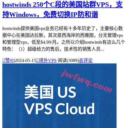
hostwinds 250个C段的美国站群VPS，支
持Windows，免费切换IP防和谐
hostwinds提供美国vps业务已经有十多年历史了，主要核心数
据中心在美国达拉斯，其次是西海岸的西雅图，分无管理vps
和管理型vps，低至$4.99/月。之所以介绍hostwinds有这么几个
特色：（1）超级给力的售后，技术性的销售人员...

赞(
0
)
2024-05-15

境外VPS
阅读(3089)
去评论