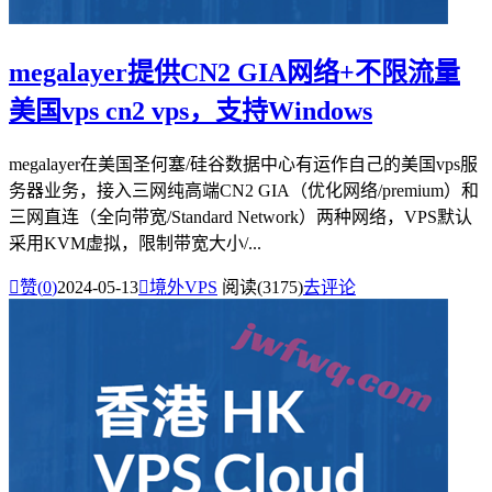
megalayer提供CN2 GIA网络+不限流量
美国vps cn2 vps，支持Windows
megalayer在美国圣何塞/硅谷数据中心有运作自己的美国vps服
务器业务，接入三网纯高端CN2 GIA（优化网络/premium）和
三网直连（全向带宽/Standard Network）两种网络，VPS默认
采用KVM虚拟，限制带宽大小/...

赞(
0
)
2024-05-13

境外VPS
阅读(3175)
去评论