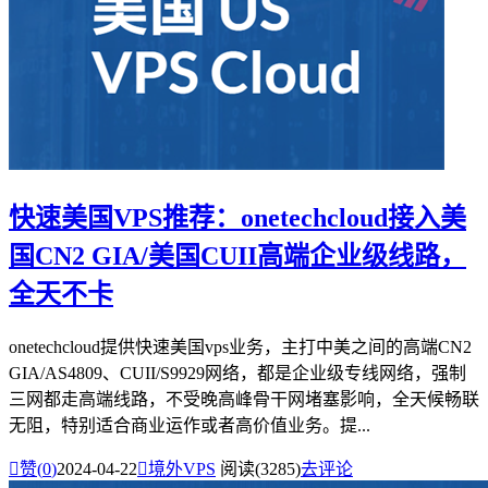
快速美国VPS推荐：onetechcloud接入美
国CN2 GIA/美国CUII高端企业级线路，
全天不卡
onetechcloud提供快速美国vps业务，主打中美之间的高端CN2
GIA/AS4809、CUII/S9929网络，都是企业级专线网络，强制
三网都走高端线路，不受晚高峰骨干网堵塞影响，全天候畅联
无阻，特别适合商业运作或者高价值业务。提...

赞(
0
)
2024-04-22

境外VPS
阅读(3285)
去评论