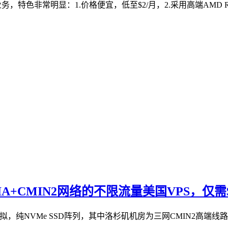
特色非常明显：1.价格便宜，低至$2/月，2.采用高端AMD Ryzen9
-GIA+CMIN2网络的不限流量美国VPS，仅需$
VM虚拟，纯NVMe SSD阵列，其中洛杉矶机房为三网CMIN2高端线