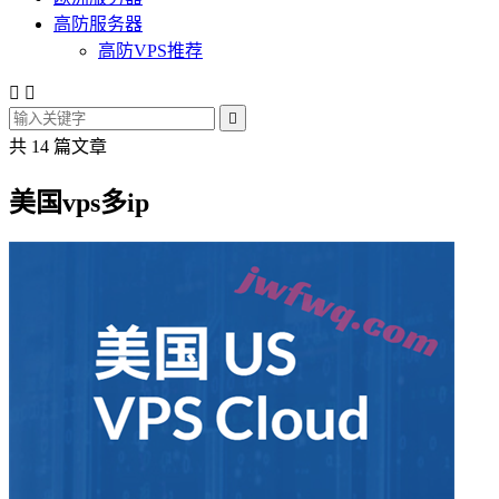
高防服务器
高防VPS推荐



共 14 篇文章
美国vps多ip