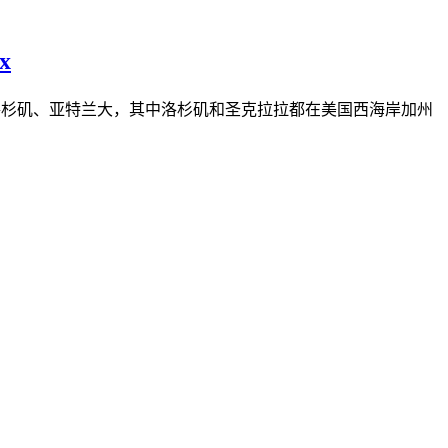
x
拉、洛杉矶、亚特兰大，其中洛杉矶和圣克拉拉都在美国西海岸加州