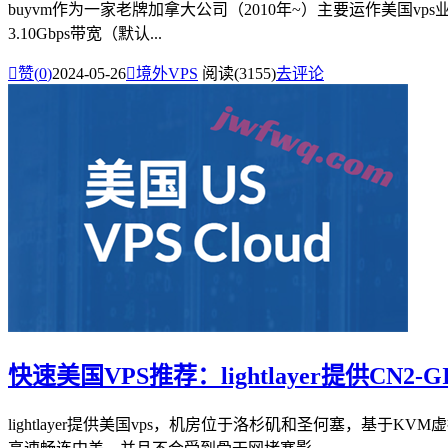
buyvm作为一家老牌加拿大公司（2010年~）主要运作美国vps业务，
3.10Gbps带宽（默认...

赞(
0
)
2024-05-26

境外VPS
阅读(3155)
去评论
快速美国VPS推荐：lightlayer提供CN2
lightlayer提供美国vps，机房位于洛杉矶和圣何塞，基于K