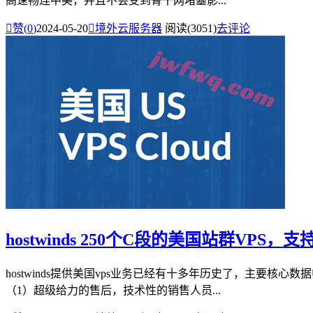
高速畅连中美，并且不会受到骨干网堵塞影...

赞(
0
)
2024-05-20

境外云服务器
阅读(3051)
去评论
hostwinds 250个C段的美国站群VPS，
hostwinds提供美国vps业务已经有十多年历史了，主要核心数
（1）超级给力的售后，技术性的销售人员...