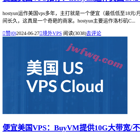
hostyun运作美国vps多年，主打就是一个便宜（最低低至
间长久，这真是一个奇葩的商家。hostyun主要运作洛杉矶C...

赞(
0
)
2024-06-27

境外VPS
阅读(3038)
去评论
便宜美国VPS：BuyVM提供10G大带宽