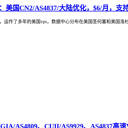
美国CN2/AS4837/大陆优化，$6/月，支持W
，运作了多年的美国vps，数据中心分布在美国圣何塞和美国洛杉矶，不限制
A/AS4809、CUII/AS9929、AS4837高