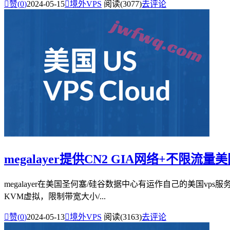

赞(
0
)
2024-05-15

境外VPS
阅读(3077)
去评论
megalayer提供CN2 GIA网络+不限流量美国v
megalayer在美国圣何塞/硅谷数据中心有运作自己的美国vps服务
KVM虚拟，限制带宽大小/...

赞(
0
)
2024-05-13

境外VPS
阅读(3163)
去评论