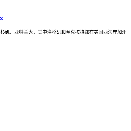
x
拉、洛杉矶、亚特兰大，其中洛杉矶和圣克拉拉都在美国西海岸加州