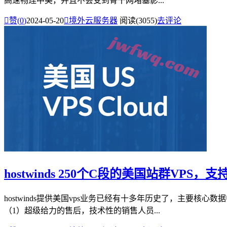
高速畅连中美，并且不会受到骨干网堵塞影...

赞(
0
)
2024-05-20

境外云服务器
阅读(3055)
去评论
hostwinds 250个C段的美国站群VPS，
hostwinds提供美国vps业务已经有十多年历史了，主要核心数
（1）超级给力的售后，技术性的销售人员...