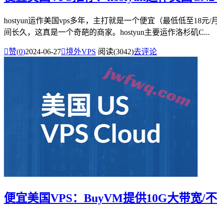
hostyun运作美国vps多年，主打就是一个便宜（最低低至
间长久，这真是一个奇葩的商家。hostyun主要运作洛杉矶C...

赞(
0
)
2024-06-27

境外VPS
阅读(3042)
去评论
便宜美国VPS：BuyVM提供10G大带宽