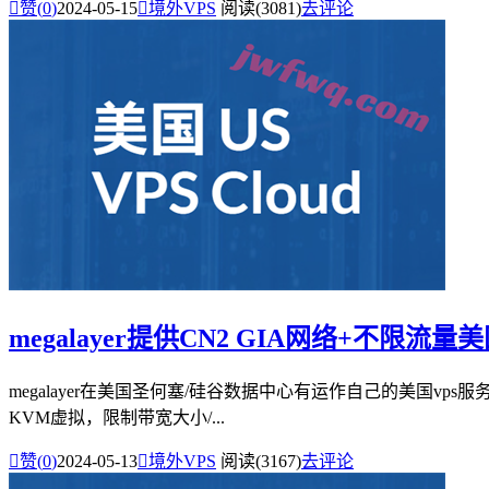

赞(
0
)
2024-05-15

境外VPS
阅读(3081)
去评论
megalayer提供CN2 GIA网络+不限流量美国v
megalayer在美国圣何塞/硅谷数据中心有运作自己的美国vps服务
KVM虚拟，限制带宽大小/...

赞(
0
)
2024-05-13

境外VPS
阅读(3167)
去评论