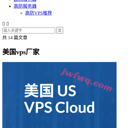
高防服务器
高防VPS推荐



共 14 篇文章
美国vps厂家