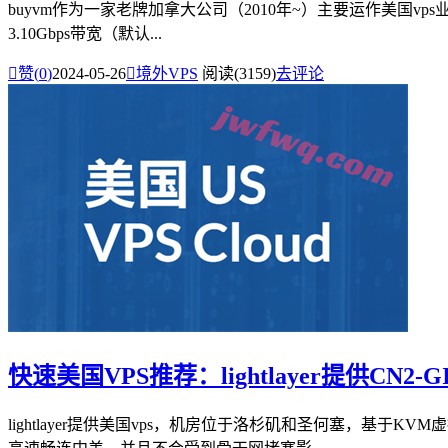
buyvm作为一家老牌加拿大公司（2010年~）主要运作美国vps业务，
3.10Gbps带宽（默认...

赞(
0
)
2024-05-26

境外VPS
阅读(3159)
去评论
快速美国VPS推荐：lightlayer提供CN2
lightlayer提供美国vps，机房位于洛杉矶和圣何塞，基于K