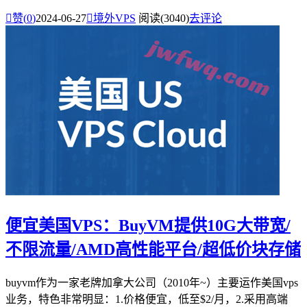

赞(
0
)
2024-06-27

境外VPS
阅读(3040)
去评论
便宜美国VPS：BuyVM提供10G大带宽/
不限流量/AMD高性能平台/超低价块存储
buyvm作为一家老牌加拿大公司（2010年~）主要运作美国vps
业务，特色非常明显：1.价格便宜，低至$2/月，2.采用高端