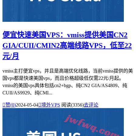
便宜快速美国VPS：vmiss提供美国CN2
GIA/CUII/CMIN2高端线路VPS，低至22
元/月
vmiss主打便宜vps，并且是高端优化线路，当前vmiss提供的美
国vps都是快速美国vps，而且价格超级低仅需22元/月起。
vmiss的美国vps具体包括cn2+bgp、纯CN2 GIA/AS4809、纯
CUII/AS9929、纯CMI...

赞(
0
)
2024-05-04

境外VPS
阅读(3356)
去评论