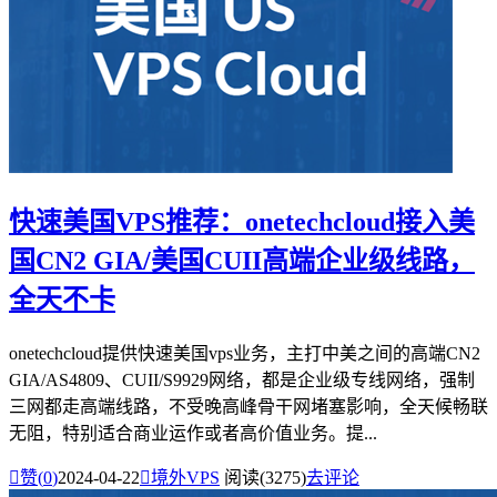
快速美国VPS推荐：onetechcloud接入美
国CN2 GIA/美国CUII高端企业级线路，
全天不卡
onetechcloud提供快速美国vps业务，主打中美之间的高端CN2
GIA/AS4809、CUII/S9929网络，都是企业级专线网络，强制
三网都走高端线路，不受晚高峰骨干网堵塞影响，全天候畅联
无阻，特别适合商业运作或者高价值业务。提...

赞(
0
)
2024-04-22

境外VPS
阅读(3275)
去评论