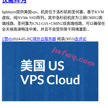
仅需$4/月
lightlayer提供美国vps，机房位于洛杉矶和圣何塞，基于KVM
虚拟，纯NVMe SSD阵列，其中洛杉矶机房为三网CMIN2高
端线路、圣何塞为CN2-GIA+CMIN2双高端线路，可以确保在
全天候高速畅连中美，并且不会受到骨干网堵塞影...

赞(
0
)
2024-05-20

境外云服务器
阅读(3053)
去评论