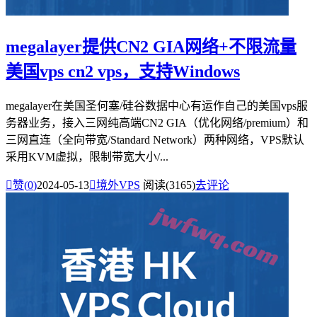
megalayer提供CN2 GIA网络+不限流量
美国vps cn2 vps，支持Windows
megalayer在美国圣何塞/硅谷数据中心有运作自己的美国vps服
务器业务，接入三网纯高端CN2 GIA（优化网络/premium）和
三网直连（全向带宽/Standard Network）两种网络，VPS默认
采用KVM虚拟，限制带宽大小/...

赞(
0
)
2024-05-13

境外VPS
阅读(3165)
去评论