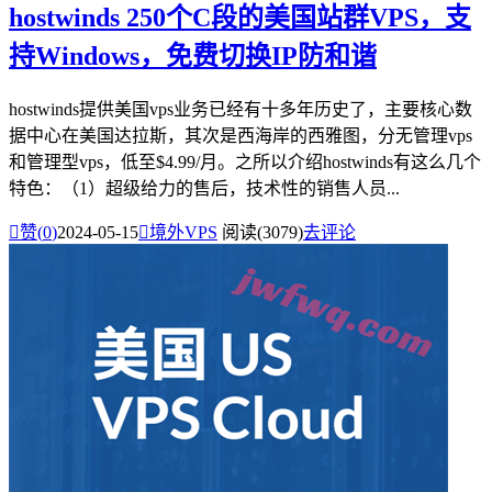
hostwinds 250个C段的美国站群VPS，支
持Windows，免费切换IP防和谐
hostwinds提供美国vps业务已经有十多年历史了，主要核心数
据中心在美国达拉斯，其次是西海岸的西雅图，分无管理vps
和管理型vps，低至$4.99/月。之所以介绍hostwinds有这么几个
特色：（1）超级给力的售后，技术性的销售人员...

赞(
0
)
2024-05-15

境外VPS
阅读(3079)
去评论