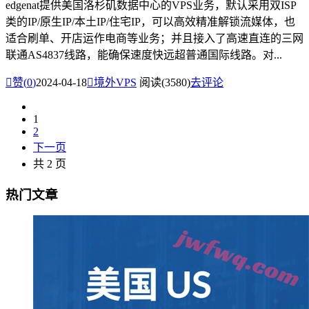
edgenat提供美国洛杉矶数据中心的VPS业务，默认采用双ISP
类的IP/原生IP/本土IP/住宅IP，可以高效精准解锁流媒体，也
适合刷单、开店运作电商等业务；并且接入了高速直连的三网
联通AS4837线路，能确保速度快远超普通国际线路。对...

赞(
0
)
2024-04-18

境外VPS
阅读(3580)
去评论
1
2
下一页
共 2 页
热门文章