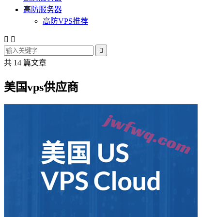
高防服务器
高防VPS推荐



共 14 篇文章
美国vps供应商