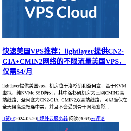
快速美国VPS推荐：lightlayer提供CN2-
GIA+CMIN2网络的不限流量美国VPS，
仅需$4/月
lightlayer提供美国vps，机房位于洛杉矶和圣何塞，基于KVM
虚拟，纯NVMe SSD阵列，其中洛杉矶机房为三网CMIN2高
端线路、圣何塞为CN2-GIA+CMIN2双高端线路，可以确保在
全天候高速畅连中美，并且不会受到骨干网堵塞影...

赞(
0
)
2024-05-20

境外云服务器
阅读(3063)
去评论