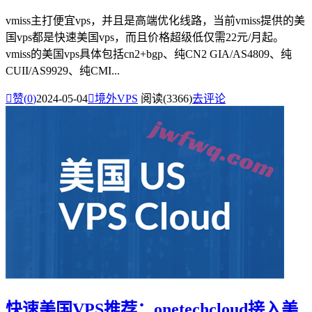
vmiss主打便宜vps，并且是高端优化线路，当前vmiss提供的美
国vps都是快速美国vps，而且价格超级低仅需22元/月起。
vmiss的美国vps具体包括cn2+bgp、纯CN2 GIA/AS4809、纯
CUII/AS9929、纯CMI...

赞(
0
)
2024-05-04

境外VPS
阅读(3366)
去评论
快速美国VPS推荐：onetechcloud接入美