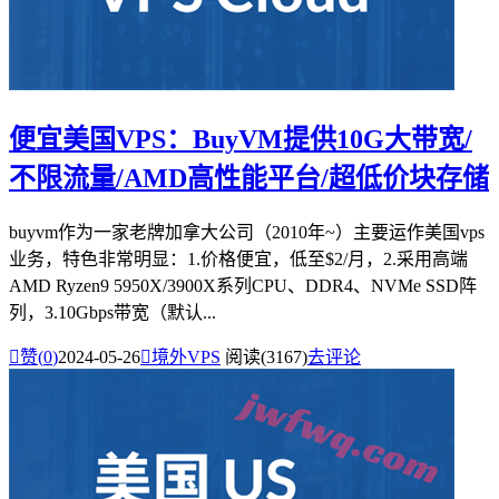
便宜美国VPS：BuyVM提供10G大带宽/
不限流量/AMD高性能平台/超低价块存储
buyvm作为一家老牌加拿大公司（2010年~）主要运作美国vps
业务，特色非常明显：1.价格便宜，低至$2/月，2.采用高端
AMD Ryzen9 5950X/3900X系列CPU、DDR4、NVMe SSD阵
列，3.10Gbps带宽（默认...

赞(
0
)
2024-05-26

境外VPS
阅读(3167)
去评论