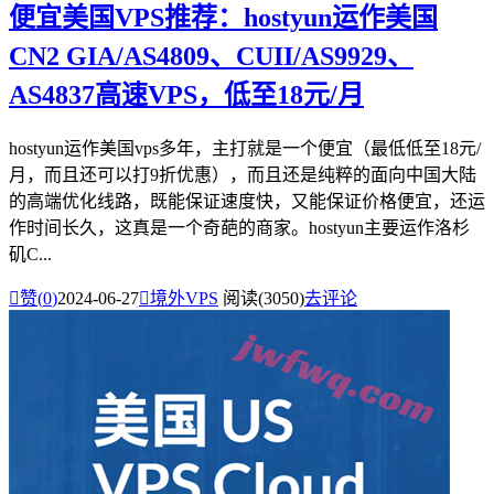
便宜美国VPS推荐：hostyun运作美国
CN2 GIA/AS4809、CUII/AS9929、
AS4837高速VPS，低至18元/月
hostyun运作美国vps多年，主打就是一个便宜（最低低至18元/
月，而且还可以打9折优惠），而且还是纯粹的面向中国大陆
的高端优化线路，既能保证速度快，又能保证价格便宜，还运
作时间长久，这真是一个奇葩的商家。hostyun主要运作洛杉
矶C...

赞(
0
)
2024-06-27

境外VPS
阅读(3050)
去评论