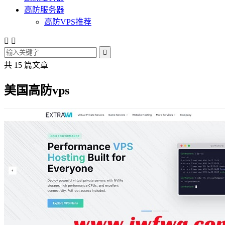
高防服务器
高防VPS推荐



共 15 篇文章
美国高防vps