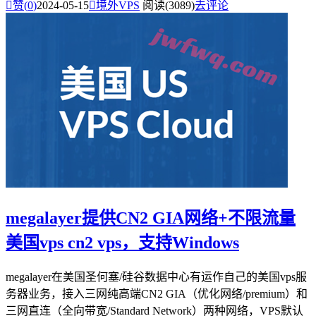

赞(
0
)
2024-05-15

境外VPS
阅读(3089)
去评论
megalayer提供CN2 GIA网络+不限流量
美国vps cn2 vps，支持Windows
megalayer在美国圣何塞/硅谷数据中心有运作自己的美国vps服
务器业务，接入三网纯高端CN2 GIA（优化网络/premium）和
三网直连（全向带宽/Standard Network）两种网络，VPS默认