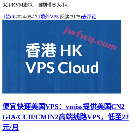
采用KVM虚拟，限制带宽大小/...

赞(
0
)
2024-05-13

境外VPS
阅读(3175)
去评论
便宜快速美国VPS：vmiss提供美国CN2
GIA/CUII/CMIN2高端线路VPS，低至22
元/月