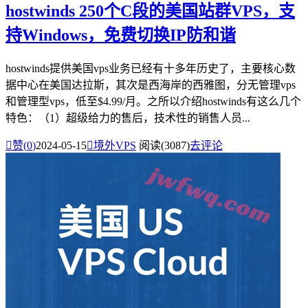
hostwinds 250个C段的美国站群VPS，支
持Windows，免费切换IP防和谐
hostwinds提供美国vps业务已经有十多年历史了，主要核心数
据中心在美国达拉斯，其次是西海岸的西雅图，分无管理vps
和管理型vps，低至$4.99/月。之所以介绍hostwinds有这么几个
特色：（1）超级给力的售后，技术性的销售人员...

赞(
0
)
2024-05-15

境外VPS
阅读(3087)
去评论