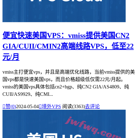
便宜快速美国VPS：vmiss提供美国CN2
GIA/CUII/CMIN2高端线路VPS，低至22
元/月
vmiss主打便宜vps，并且是高端优化线路，当前vmiss提供的美
国vps都是快速美国vps，而且价格超级低仅需22元/月起。
vmiss的美国vps具体包括cn2+bgp、纯CN2 GIA/AS4809、纯
CUII/AS9929、纯CMI...

赞(
0
)
2024-05-04

境外VPS
阅读(3363)
去评论