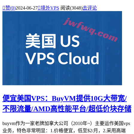

赞(
0
)
2024-06-27

境外VPS
阅读(3048)
去评论
便宜美国VPS：BuyVM提供10G大带宽/
不限流量/AMD高性能平台/超低价块存储
buyvm作为一家老牌加拿大公司（2010年~）主要运作美国vps
业务，特色非常明显：1.价格便宜，低至$2/月，2.采用高端