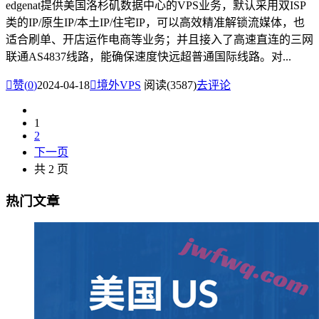
edgenat提供美国洛杉矶数据中心的VPS业务，默认采用双ISP
类的IP/原生IP/本土IP/住宅IP，可以高效精准解锁流媒体，也
适合刷单、开店运作电商等业务；并且接入了高速直连的三网
联通AS4837线路，能确保速度快远超普通国际线路。对...

赞(
0
)
2024-04-18

境外VPS
阅读(3587)
去评论
1
2
下一页
共 2 页
热门文章