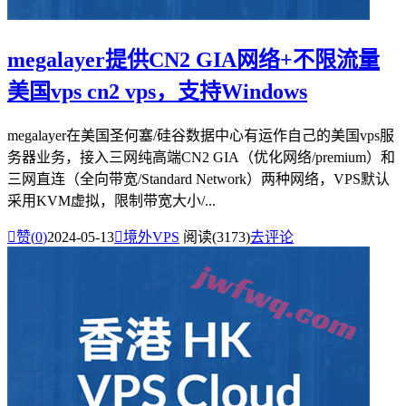
megalayer提供CN2 GIA网络+不限流量
美国vps cn2 vps，支持Windows
megalayer在美国圣何塞/硅谷数据中心有运作自己的美国vps服
务器业务，接入三网纯高端CN2 GIA（优化网络/premium）和
三网直连（全向带宽/Standard Network）两种网络，VPS默认
采用KVM虚拟，限制带宽大小/...

赞(
0
)
2024-05-13

境外VPS
阅读(3173)
去评论