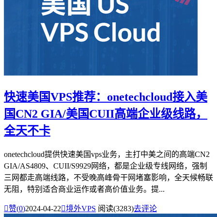
快速美国VPS推荐：onetechcloud接入美
国CN2 GIA/美国CUII高端企业级线路，
全天不卡
onetechcloud提供快速美国vps业务，主打中美之间的高端CN2
GIA/AS4809、CUII/S9929网络，都是企业级专线网络，强制
三网都走高端线路，不受晚高峰骨干网堵塞影响，全天候畅联
无阻，特别适合商业运作或者高价值业务。提...

赞(
0
)
2024-04-22

境外VPS
阅读(3283)
去评论