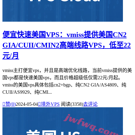
便宜快速美国VPS：vmiss提供美国CN2
GIA/CUII/CMIN2高端线路VPS，低至22
元/月
vmiss主打便宜vps，并且是高端优化线路，当前vmiss提供的美
国vps都是快速美国vps，而且价格超级低仅需22元/月起。
vmiss的美国vps具体包括cn2+bgp、纯CN2 GIA/AS4809、纯
CUII/AS9929、纯CMI...

赞(
0
)
2024-05-04

境外VPS
阅读(3358)
去评论