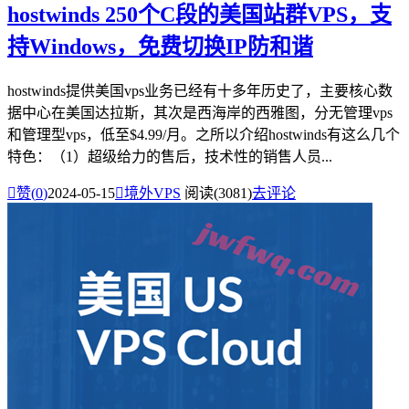
hostwinds 250个C段的美国站群VPS，支
持Windows，免费切换IP防和谐
hostwinds提供美国vps业务已经有十多年历史了，主要核心数
据中心在美国达拉斯，其次是西海岸的西雅图，分无管理vps
和管理型vps，低至$4.99/月。之所以介绍hostwinds有这么几个
特色：（1）超级给力的售后，技术性的销售人员...

赞(
0
)
2024-05-15

境外VPS
阅读(3081)
去评论