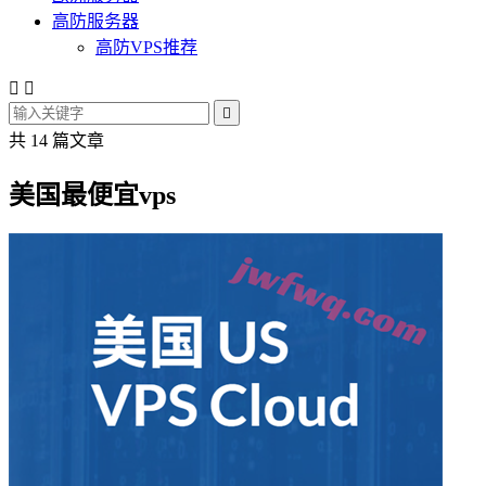
高防服务器
高防VPS推荐



共 14 篇文章
美国最便宜vps