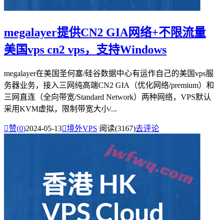
megalayer提供CN2 GIA网络+不限流量
美国vps cn2 vps，支持Windows
megalayer在美国圣何塞/硅谷数据中心有运作自己的美国vps服
务器业务，接入三网纯高端CN2 GIA（优化网络/premium）和
三网直连（全向带宽/Standard Network）两种网络，VPS默认
采用KVM虚拟，限制带宽大小/...

赞(
0
)
2024-05-13

境外VPS
阅读(3167)
去评论