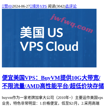

赞(
0
)
2024-06-27

境外VPS
阅读(3042)
去评论
便宜美国VPS：BuyVM提供10G大带宽/
不限流量/AMD高性能平台/超低价块存储
buyvm作为一家老牌加拿大公司（2010年~）主要运作美国vps
业务，特色非常明显：1.价格便宜，低至$2/月，2.采用高端