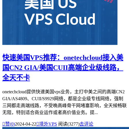
快速美国VPS推荐：onetechcloud接入美
国CN2 GIA/美国CUII高端企业级线路，
全天不卡
onetechcloud提供快速美国vps业务，主打中美之间的高端CN2
GIA/AS4809、CUII/S9929网络，都是企业级专线网络，强制
三网都走高端线路，不受晚高峰骨干网堵塞影响，全天候畅联
无阻，特别适合商业运作或者高价值业务。提...

赞(
0
)
2024-04-22

境外VPS
阅读(3277)
去评论