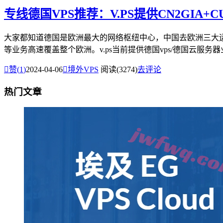
专线德国VPS推荐：V.PS提供CN2GIA
大家都知道德国是欧洲最大的网络枢纽中心，中国去欧洲三大运
等业务高速覆盖整个欧洲。v.ps当前提供德国vps/德国云服务器业

赞(
1
)
2024-04-06

境外VPS
阅读(3274)
去评论
热门文章