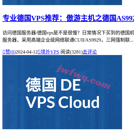
专业德国VPS推荐：傲游主机之德国AS99
访问德国服务器/德国vps是不是很慢？日常情况下买到的德国
服务器，采用高端企业级网络联通CUII/AS9929，三网强制联...

赞(
0
)
2024-04-12

境外VPS
阅读(3281)
去评论