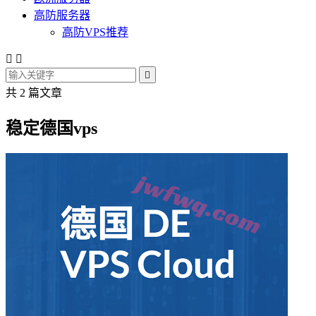
高防服务器
高防VPS推荐



共 2 篇文章
稳定德国vps