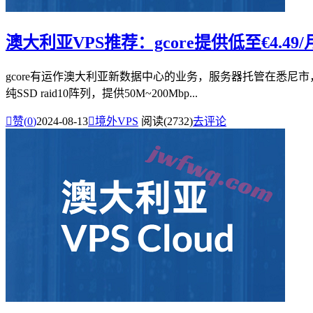
澳大利亚VPS推荐：gcore提供低至€4.49/
gcore有运作澳大利亚新数据中心的业务，服务器托管在悉尼市，
纯SSD raid10阵列，提供50M~200Mbp...

赞(
0
)
2024-08-13

境外VPS
阅读(2732)
去评论