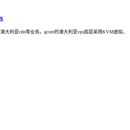
x
利亚cdn等业务。gcore的澳大利亚vps底层采用KVM虚拟，