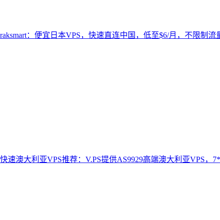
raksmart：便宜日本VPS，快速直连中国，低至$6/月，不限制流量
快速澳大利亚VPS推荐：V.PS提供AS9929高端澳大利亚VPS，7