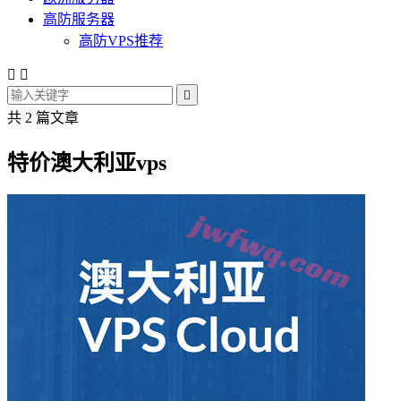
高防服务器
高防VPS推荐



共 2 篇文章
特价澳大利亚vps