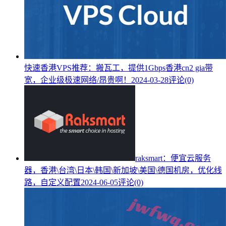
快速香港VPS推荐：搬瓦工，提供1Gbps香港cn2 gia带
宽，企业级极速网络/昂贵啊！
2024-03-28
评论(0)
raksmart：便宜云服务
器，香港\台湾\日本\韩国\新加坡\美国\德国机房，优化线
路，自定义配置
2024-06-05
评论(0)