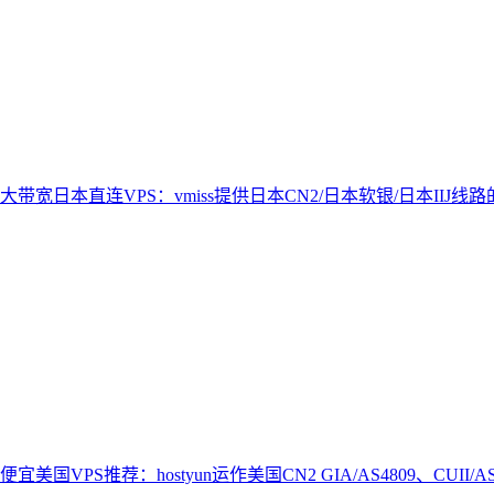
大带宽日本直连VPS：vmiss提供日本CN2/日本软银/日本IIJ线路
便宜美国VPS推荐：hostyun运作美国CN2 GIA/AS4809、CUII/A