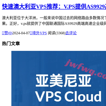
快速澳大利亚VPS推荐：V.PS提供AS992
澳大利亚位于大洋洲，一般来说中国过去的网络路由多数情况
果。正好，v.ps就提供了中国联通国际AS9929高端高速企业级网

赞(
0
)
2024-04-07

境外VPS
阅读(3368)
去评论
热门文章