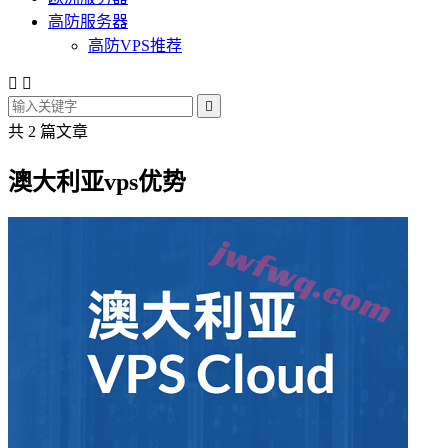
高防服务器
高防VPS推荐



共 2 篇文章
澳大利亚vps优势