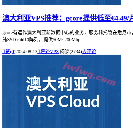
澳大利亚VPS推荐：gcore提供低至€4.49/
gcore有运作澳大利亚新数据中心的业务，服务器托管在悉尼市，
纯SSD raid10阵列，提供50M~200Mbp...

赞(
0
)
2024-08-13

境外VPS
阅读(2734)
去评论