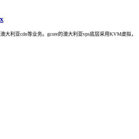
x
利亚cdn等业务。gcore的澳大利亚vps底层采用KVM虚拟，