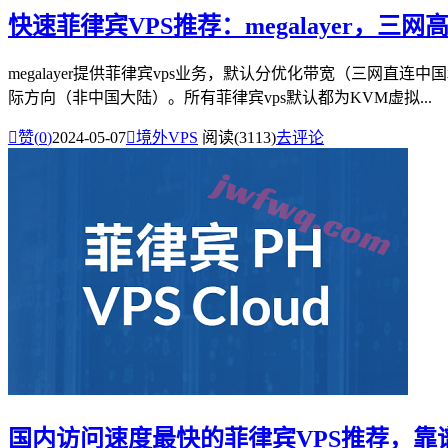
快速菲律宾VPS推荐：megalayer，三
megalayer提供菲律宾vps业务，默认分优化带宽（三网
际方向（非中国大陆）。所有菲律宾vps默认都为KVM虚拟...

赞(
0
)
2024-05-07

境外VPS
阅读(3113)
去评论
国内访问速度最快的菲律宾VPS推荐，靠