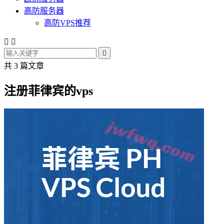
高防服务器
高防VPS推荐



共 3 篇文章
注册菲律宾的vps