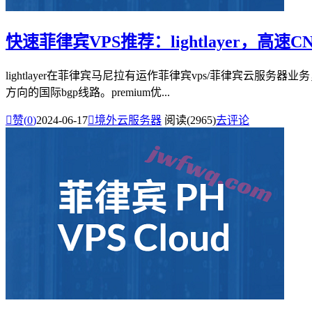
快速菲律宾VPS推荐：lightlayer，高
lightlayer在菲律宾马尼拉有运作菲律宾vps/菲律宾云服务
方向的国际bgp线路。premium优...

赞(
0
)
2024-06-17

境外云服务器
阅读(2965)
去评论