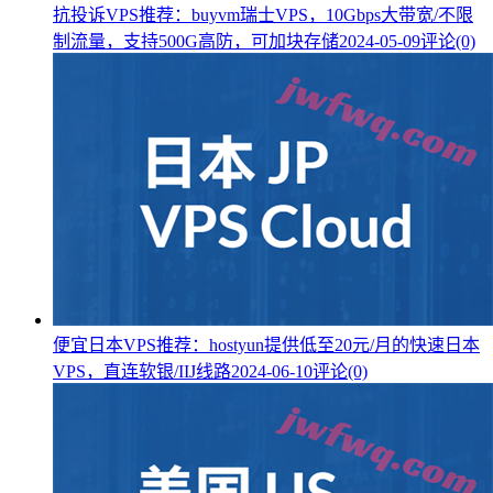
抗投诉VPS推荐：buyvm瑞士VPS，10Gbps大带宽/不限
制流量，支持500G高防，可加块存储
2024-05-09
评论(0)
便宜日本VPS推荐：hostyun提供低至20元/月的快速日本
VPS，直连软银/IIJ线路
2024-06-10
评论(0)