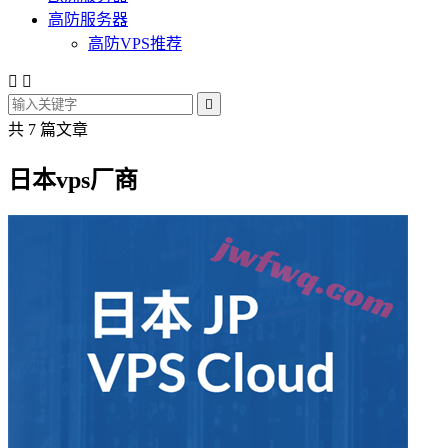
高防服务器
高防VPS推荐



共 7 篇文章
日本vps厂商