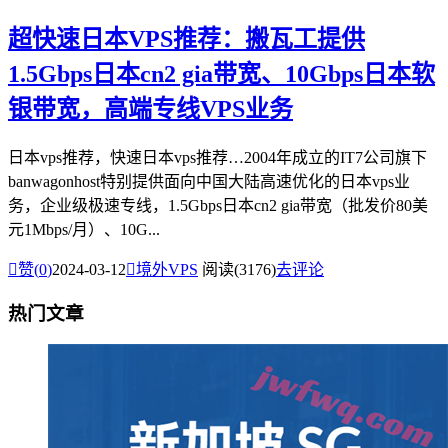
超快速日本VPS推荐：搬瓦工提供
1.5Gbps日本cn2 gia带宽、10Gbps日本软
银带宽，高端专线VPS业务
日本vps推荐，快速日本vps推荐…2004年成立的IT7公司旗下
banwagonhost特别提供面向中国大陆高速优化的日本vps业
务，企业级极速专线，1.5Gbps日本cn2 gia带宽（批发价80美
元1Mbps/月）、10G...

赞(
0
)
2024-03-12

境外VPS
阅读(3176)
去评论
热门文章