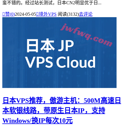
蛮不错的。经过站长测试，日本CN2明显优于日...

赞(
0
)
2024-05-05

境外VPS
阅读(3132)
去评论
日本VPS推荐，傲游主机：500M高速日
本软银线路，带原生日本IP，支持
Windows/换IP每次10元