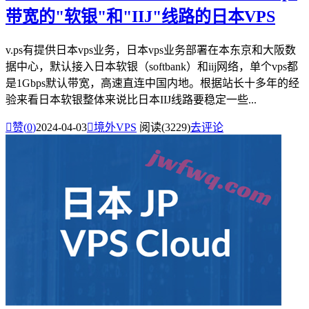
带宽的"软银"和"IIJ"线路的日本VPS
v.ps有提供日本vps业务，日本vps业务部署在本东京和大阪数
据中心，默认接入日本软银（softbank）和iij网络，单个vps都
是1Gbps默认带宽，高速直连中国内地。根据站长十多年的经
验来看日本软银整体来说比日本IIJ线路要稳定一些...

赞(
0
)
2024-04-03

境外VPS
阅读(3229)
去评论